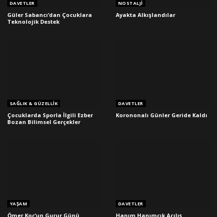
DAVETLER
NOSTALJI
Güler Sabancı’dan Çocuklara
Ayakta Alkışlandılar
Teknolojik Destek
SAĞLIK & GÜZELLIK
DAVETLER
Çocuklarda Sporla İlgili Ezber
Korononalı Günler Geride Kaldı
Bozan Bilimsel Gerçekler
YAŞAM
DAVETLER
Ömer Koç’un Gurur Günü
Hanım Hanımcık Açılış