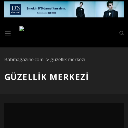
Skip
to
content
Babmagazine.com
güzellik merkezi
GÜZELLIK MERKEZI