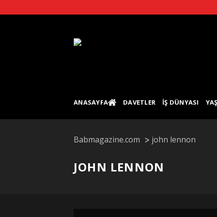
Skip
to
content
ANASAYFA
DAVETLER
İŞ DÜNYASI
YA
Babmagazine.com
john lennon
JOHN LENNON