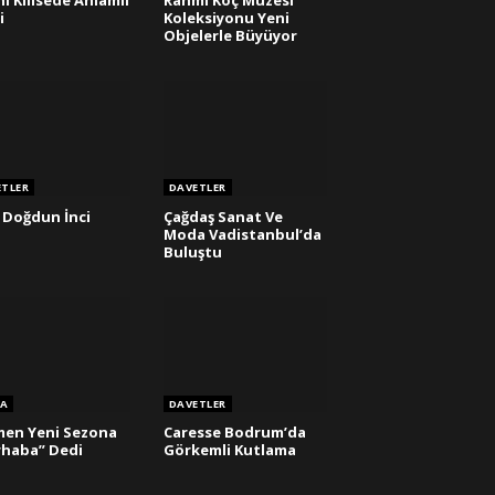
hi Kilisede Anlamlı
Rahmi Koç Müzesi
i
Koleksiyonu Yeni
Objelerle Büyüyor
ETLER
DAVETLER
ki Doğdun İnci
Çağdaş Sanat Ve
Moda Vadistanbul’da
Buluştu
A
DAVETLER
en Yeni Sezona
Caresse Bodrum’da
haba” Dedi
Görkemli Kutlama