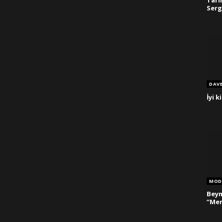
Tari
Serg
DAV
İyi 
MOD
Beym
“Mer