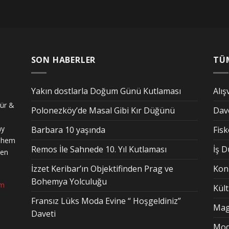
SON HABERLER
TÜ
Yakın dostlarla Doğum Günü Kutlaması
Alış
tür &
Polonezköy’de Masal Gibi Kır Düğünü
Dav
ay
Barbara 10 yaşında
Fis
n hem
Remos İle Sahnede 10. Yıl Kutlaması
İş 
den
İzzet Keribar’ın Objektifinden Prag ve
Kon
Bohemya Yolculuğu
om
Kül
Fransız Lüks Moda Evine “ Hoşgeldiniz”
Mag
Daveti
Mo