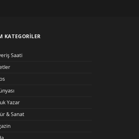
M KATEGORİLER
veriş Saati
etler
kos
Dünyası
uk Yazar
tür & Sanat
azin
da