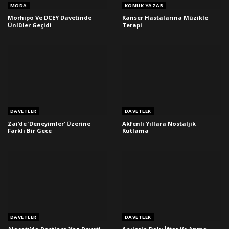
MODA
KONUK YAZAR
Morhipo Ve DCEY Davetinde
Kanser Hastalarına Müzikle
Ünlüler Geçidi
Terapi
DAVETLER
DAVETLER
Zai’de ‘Deneyimler’ Üzerine
Akfenli Yıllara Nostaljik
Farklı Bir Gece
Kutlama
DAVETLER
DAVETLER