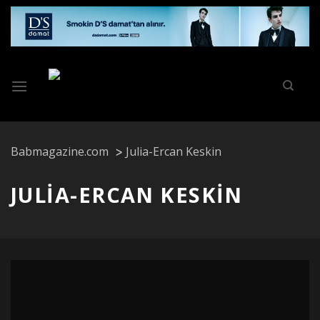
Skip
to
content
Babmagazine.com
Julia-Ercan Keskin
JULIA-ERCAN KESKIN