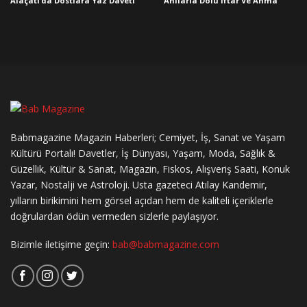
Alaçatı’da Dostlara Yaz Daveti
Anılarla Dolu İftar Ve Anma
Babmagazine Magazin Haberleri; Cemiyet, İş, Sanat ve Yaşam
Kültürü Portalı! Davetler, İş Dünyası, Yaşam, Moda, Sağlık &
Güzellik, Kültür & Sanat, Magazin, Fiskos, Alışveriş Saati, Konuk
Yazar, Nostalji ve Astroloji. Usta gazeteci Atılay Kandemir,
yılların birikimini hem görsel açıdan hem de kaliteli içeriklerle
doğrulardan ödün vermeden sizlerle paylaşıyor.
Bizimle iletişime geçin:
bab@babmagazine.com