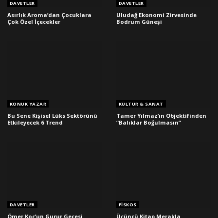
DAVETLER
DAVETLER
Asırlık Aroma’dan Çocuklara
Uludağ Ekonomi Zirvesinde
Çok Özel İçecekler
Bodrum Güneşi
KONUK YAZAR
KÜLTÜR & SANAT
Bu Sene Kişisel Lüks Sektörünü
Tamer Yılmaz’ın Objektifinden
Etkileyecek 6 Trend
“Balıklar Boğulmasın”
DAVETLER
FISKOS
Ömer Koç’un Gurur Gecesi
Üçüncü Kitap Merakla