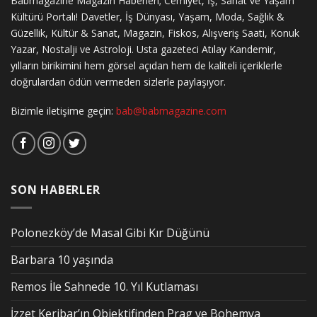
Babmagazine Magazin Haberleri; Cemiyet, İş, Sanat ve Yaşam
Kültürü Portalı! Davetler, İş Dünyası, Yaşam, Moda, Sağlık &
Güzellik, Kültür & Sanat, Magazin, Fiskos, Alışveriş Saati, Konuk
Yazar, Nostalji ve Astroloji. Usta gazeteci Atılay Kandemir,
yılların birikimini hem görsel açıdan hem de kaliteli içeriklerle
doğrulardan ödün vermeden sizlerle paylaşıyor.
Bizimle iletişime geçin:
bab@babmagazine.com
SON HABERLER
Polonezköy’de Masal Gibi Kır Düğünü
Barbara 10 yaşında
Remos İle Sahnede 10. Yıl Kutlaması
İzzet Keribar’ın Objektifinden Prag ve Bohemya