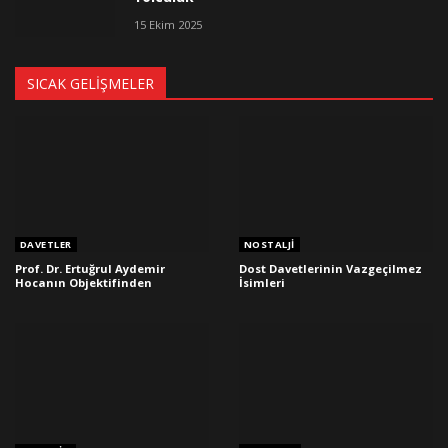
15 Ekim 2025
SICAK GELIŞMELER
DAVETLER
NOSTALJI
Prof. Dr. Ertuğrul Aydemir
Dost Davetlerinin Vazgeçilmez
Hocanın Objektifinden
İsimleri