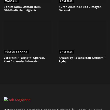
MAGAZIN
DAVETLER
Benim Adım Osman Hem
Kuran Ailesinde Bozulmayan
Güldürdü Hem Ağlattı
Gelenek
KÜLTÜR & SANAT
DAVETLER
Verdi’nin, “Falstaff” Operası,
Arjaan By Rotana’dan Görkemli
Yeni Sezonda Sahnede!
Açılış