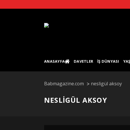
Skip
to
content
ANASAYFA
DAVETLER
İŞ DÜNYASI
YA
Babmagazine.com
nesligül aksoy
NESLIGÜL AKSOY