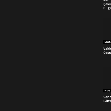
Kadı
Çeki
Bilg
MOD
Vakk
Cesu
NOST
Sana
Güze