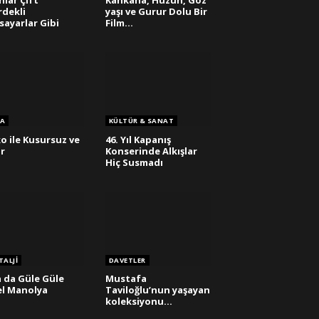
nlar Çift
Kahkaha, Hüzün, Göz
rdekli
yaşı ve Gurur Dolu Bir
isayarlar Gibi
Film…
A
KÜLTÜR & SANAT
o ile Kusursuz ve
46. Yıl Kapanış
r
Konserinde Alkışlar
Hiç Susmadı
ALJI
DAVETLER
 da Güle Güle
Mustafa
l Manolya
Taviloğlu’nun yaşayan
koleksiyonu…