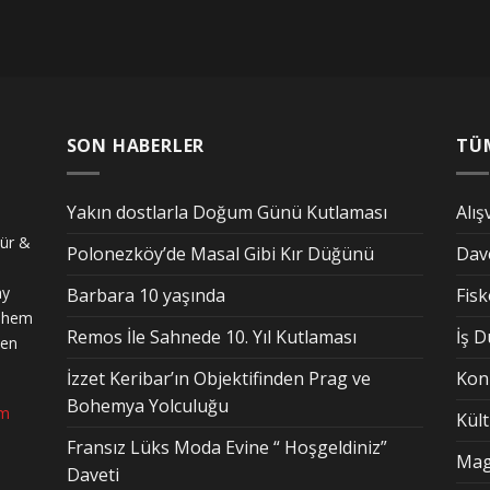
SON HABERLER
TÜ
Yakın dostlarla Doğum Günü Kutlaması
Alış
tür &
Polonezköy’de Masal Gibi Kır Düğünü
Dav
ay
Barbara 10 yaşında
Fis
n hem
Remos İle Sahnede 10. Yıl Kutlaması
İş 
den
İzzet Keribar’ın Objektifinden Prag ve
Kon
Bohemya Yolculuğu
om
Kül
Fransız Lüks Moda Evine “ Hoşgeldiniz”
Mag
Daveti