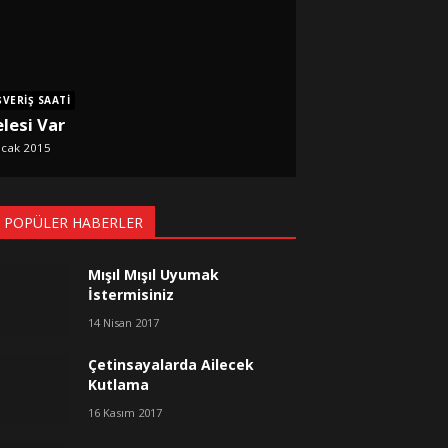
ŞVERIŞ SAATI
lesi Var
cak 2015
 POPÜLER HABERLER
Mışıl Mışıl Uyumak
İstermisiniz
14 Nisan 2017
Çetinsayalarda Ailecek
Kutlama
16 Kasım 2017