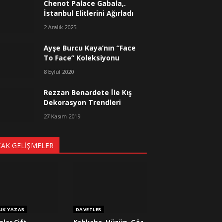
Chenot Palace Gabala,.
İstanbul Elitlerini Ağırladı
2 Aralık 2025
Ayşe Burcu Kaya’nın “Face
To Face” Koleksiyonu
8 Eylül 2020
Rezzan Benardete İle Kış
Dekorasyon Trendleri
27 Kasım 2019
CAK GELIŞMELER
UK YAZAR
DAVETLER