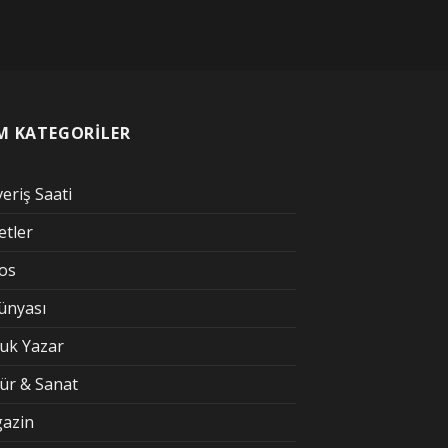
M KATEGORİLER
veriş Saati
etler
kos
Dünyası
uk Yazar
tür & Sanat
azin