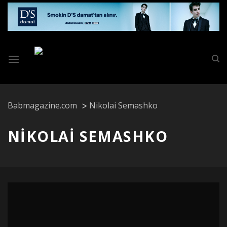
Skip
to
content
Babmagazine.com
Nikolai Semashko
NIKOLAI SEMASHKO