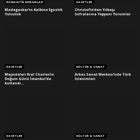
ROMANTIK MEKANLAR
DAVETLER
Madagaskar’ın Kalbine Egzotik
Christofle’dan Yılbaşı
Yolculuk
Sofralarına Yepyeni Yorumlar
DAVETLER
KÜLTÜR & SANAT
Majesteleri Kral Charles’in
Arkas Sanat Merkezi’nde Türk
Doğum Günü İstanbul’da
İzlenimleri
kutlandı…
DAVETLER
KÜLTÜR & SANAT