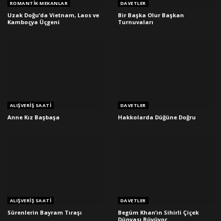
ROMANTIK MEKANLAR
DAVETLER
Uzak Doğu’da Vietnam, Laos ve
Bir Başka Olur Başkan
Kamboçya Üçgeni
Turnuvaları
ALIŞVERIŞ SAATI
DAVETLER
Anne Kız Başbaşa
Hakkolarda Düğüne Doğru
ALIŞVERIŞ SAATI
DAVETLER
Sürenlerin Bayram Tıraşı
Begüm Khan’ın Sihirli Çiçek
Dünyası Büyüyor