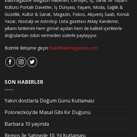
Babmagazine Magazin Haberleri; Cemiyet, İş, Sanat ve Yaşam
Kültürü Portalı! Davetler, İş Dünyası, Yaşam, Moda, Sağlık &
Güzellik, Kültür & Sanat, Magazin, Fiskos, Alışveriş Saati, Konuk
Yazar, Nostalji ve Astroloji. Usta gazeteci Atılay Kandemir,
yılların birikimini hem görsel açıdan hem de kaliteli içeriklerle
doğrulardan ödün vermeden sizlerle paylaşıyor.
Bizimle iletişime geçin:
bab@babmagazine.com
SON HABERLER
Yakın dostlarla Doğum Günü Kutlaması
Polonezköy’de Masal Gibi Kır Düğünü
Barbara 10 yaşında
Remos İle Sahnede 10. Yıl Kutlaması