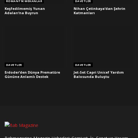
ROMANTIK MEKANLAR
DAVETLER
Keşfedilmemiş Yunan
Nihan Çetinkaya’dan Şehrin
Adaları’na Buyrun
Katmanları
DAVETLER
DAVETLER
Erdoder’den Dünya Prematüre
Jet-Set Capri Unicef Yardım
Gününe Anlamlı Destek
Balosunda Buluştu