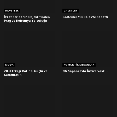
DAVETLER
DAVETLER
İzzet Keribar’ın Objektifinden
Golfcüler Yılı Belek’te Kapattı
Prag ve Bohemya Yolculuğu
MODA
ROMANTIK MEKANLAR
ZILLI Erkeği Rafine, Güçlü ve
NG Sapanca’da İnziva Vakti…
Karizmatik