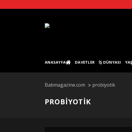
Skip
to
content
ANASAYFA
DAVETLER
İŞ DÜNYASI
YA
Babmagazine.com
probiyotik
PROBIYOTIK