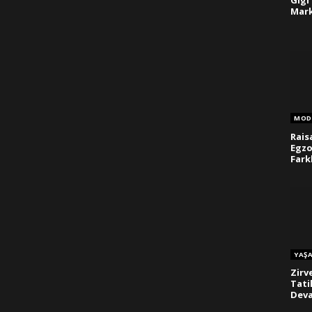
Gigi
Mark
MOD
Rais
Egzo
Fark
YAŞ
Zirv
Tati
Deva