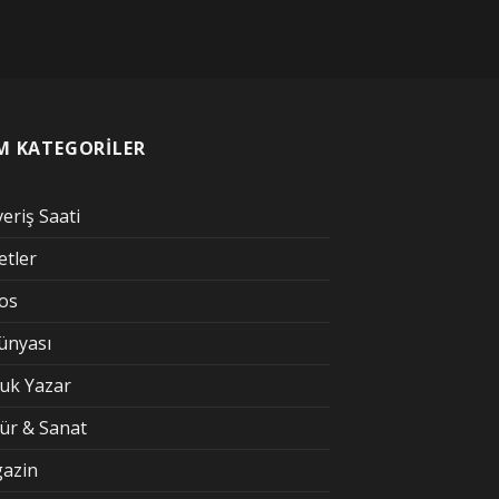
M KATEGORİLER
veriş Saati
etler
kos
Dünyası
uk Yazar
tür & Sanat
azin