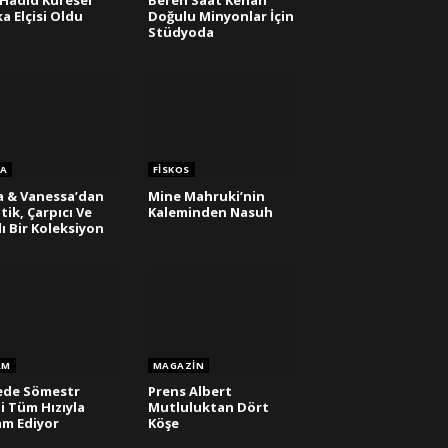
 Hadid Küresel
Beren Saat Kenan
a Elçisi Oldu
Doğulu Minyonlar İçin
Stüdyoda
A
FISKOS
a & Vanessa’dan
Mine Mahruki’nin
tik, Çarpıcı Ve
Kaleminden Nasuh
lı Bir Koleksiyon
AM
MAGAZIN
ede Sömestr
Prens Albert
li Tüm Hızıyla
Mutluluktan Dört
m Ediyor
Köşe