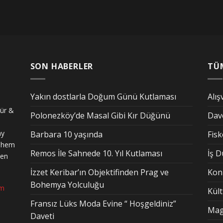
SON HABERLER
TÜ
Yakın dostlarla Doğum Günü Kutlaması
Alış
tür &
Polonezköy’de Masal Gibi Kır Düğünü
Dav
ay
Barbara 10 yaşında
Fis
n hem
Remos İle Sahnede 10. Yıl Kutlaması
İş 
den
İzzet Keribar’ın Objektifinden Prag ve
Kon
Bohemya Yolculuğu
om
Kül
Fransız Lüks Moda Evine “ Hoşgeldiniz”
Mag
Daveti