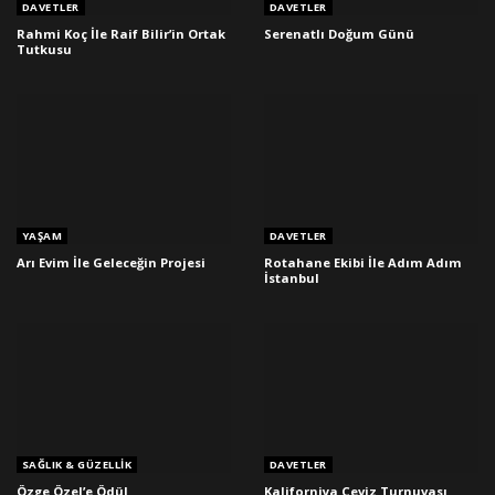
DAVETLER
DAVETLER
Rahmi Koç İle Raif Bilir’in Ortak
Serenatlı Doğum Günü
Tutkusu
YAŞAM
DAVETLER
Arı Evim İle Geleceğin Projesi
Rotahane Ekibi İle Adım Adım
İstanbul
SAĞLIK & GÜZELLIK
DAVETLER
Özge Özel’e Ödül
Kaliforniya Ceviz Turnuvası