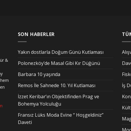
SON HABERLER
TÜ
Yakın dostlarla Doğum Günü Kutlaması
Alış
tür &
Polonezköy’de Masal Gibi Kır Düğünü
Dav
ay
Barbara 10 yaşında
Fis
n hem
Remos İle Sahnede 10. Yıl Kutlaması
İş 
den
İzzet Keribar’ın Objektifinden Prag ve
Kon
Bohemya Yolculuğu
om
Kül
Fransız Lüks Moda Evine “ Hoşgeldiniz”
Mag
Daveti
Mo