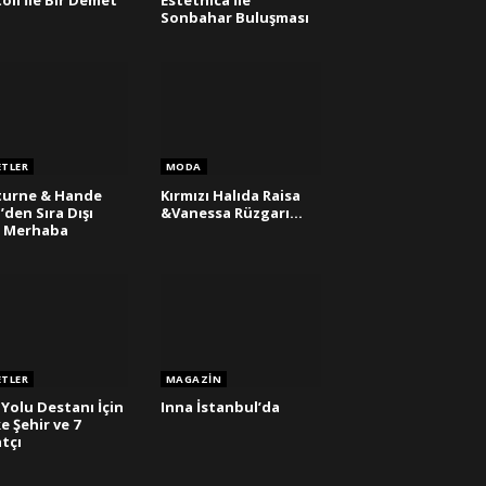
oli İle Bir Demet
Estethica İle
s
Sonbahar Buluşması
ETLER
MODA
turne & Hande
Kırmızı Halıda Raisa
l’den Sıra Dışı
&Vanessa Rüzgarı…
a Merhaba
ETLER
MAGAZIN
 Yolu Destanı İçin
Inna İstanbul’da
ke Şehir ve 7
tçı