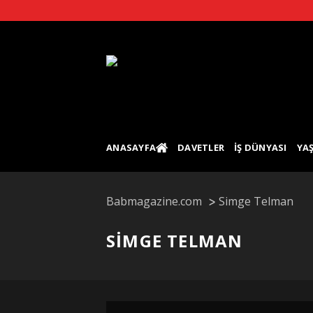
Skip
to
content
ANASAYFA
DAVETLER
İŞ DÜNYASI
YA
Babmagazine.com
Simge Telman
SIMGE TELMAN