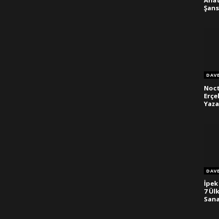
Anat
Şan
DAV
Noc
Erçe
Yaz
DAV
İpek
7 Ül
Sana