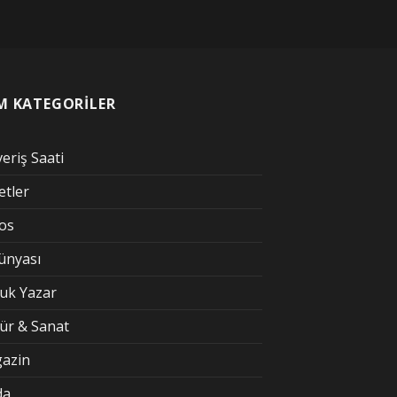
M KATEGORİLER
veriş Saati
etler
kos
Dünyası
uk Yazar
tür & Sanat
azin
da