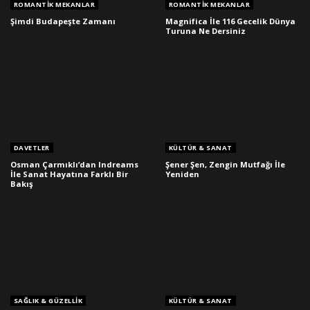
ROMANTIK MEKANLAR
ROMANTIK MEKANLAR
Şimdi Budapeşte Zamanı
Magnifica İle 116 Gecelik Dünya
Turuna Ne Dersiniz
DAVETLER
KÜLTÜR & SANAT
Osman Çarmıklı’dan Indreams
Şener Şen, Zengin Mutfağı İle
İle Sanat Hayatına Farklı Bir
Yeniden
Bakış
SAĞLIK & GÜZELLIK
KÜLTÜR & SANAT