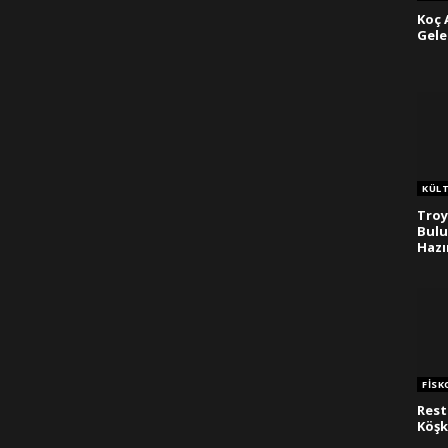
Koç 
Gele
KÜL
Troy
Bul
Hazı
FISK
Rest
Köşk