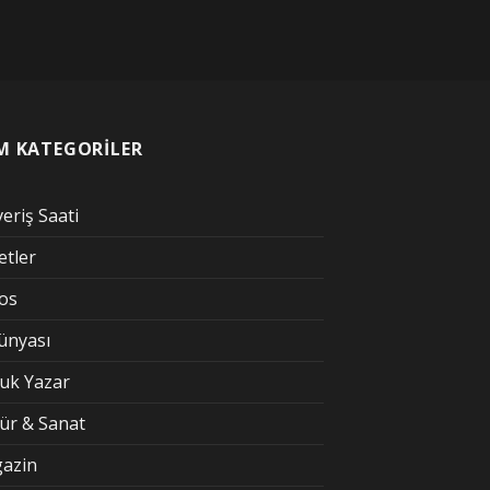
M KATEGORİLER
veriş Saati
etler
kos
Dünyası
uk Yazar
tür & Sanat
azin