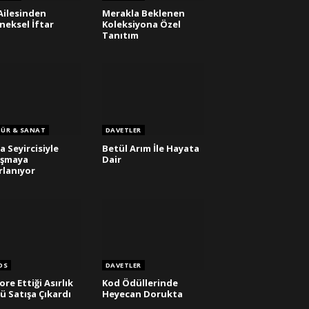
Ailesinden
Merakla Beklenen
neksel İftar
Koleksiyona Özel
Tanıtım
TÜR & SANAT
DAVETLER
a Seyircisiyle
Betül Arım İle Hayata
uşmaya
Dair
rlanıyor
OS
DAVETLER
ore Ettiği Asırlık
Kod Ödüllerinde
ü Satışa Çıkardı
Heyecan Dorukta