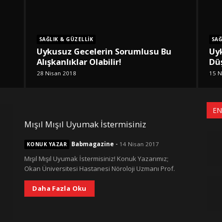
SAĞLIK & GÜZELLIK
SAĞ
Uykusuz Gecelerin Sorumlusu Bu
Uy
Alışkanlıklar Olabilir!
Dü
28 Nisan 2018
15 N
EN
Mışıl Mışıl Uyumak İstermisiniz
Babmagazine
-
14 Nisan 2017
KONUK YAZAR
Mışıl Mışıl Uyumak İstermisiniz! Konuk Yazarımız;
Okan Üniversitesi Hastanesi Nöroloji Uzmanı Prof.
Daha Fazla Oku