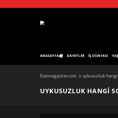
Skip
to
content
ANASAYFA
DAVETLER
İŞ DÜNYASI
YA
Babmagazine.com
uykusuzluk hangi 
UYKUSUZLUK HANGI S