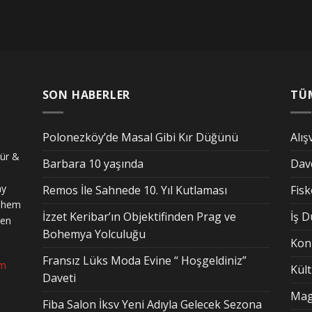
SON HABERLER
TÜ
Polonezköy’de Masal Gibi Kır Düğünü
Alış
tür &
Barbara 10 yaşında
Dav
ay
Remos İle Sahnede 10. Yıl Kutlaması
Fis
n hem
İzzet Keribar’ın Objektifinden Prag ve
İş 
den
Bohemya Yolculuğu
Kon
Fransız Lüks Moda Evine “ Hoşgeldiniz”
om
Kül
Daveti
Mag
Fiba Salon İksv Yeni Adıyla Gelecek Sezona