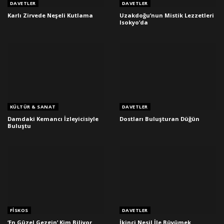
DAVETLER
DAVETLER
Karlı Zirvede Neşeli Kutlama
Uzakdoğu’nun Mistik Lezzetleri
Isokyo’da
KÜLTÜR & SANAT
DAVETLER
Damdaki Kemancı İzleyicisiyle
Dostları Buluşturan Düğün
Buluştu
FISKOS
DAVETLER
‘En Güzel Gezgin’ Kim Biliyor
İkinci Nesil İle Büyümek