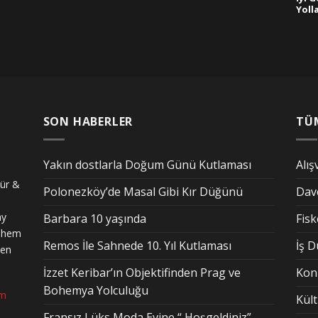
Yoll
SON HABERLER
TÜ
Yakın dostlarla Doğum Günü Kutlaması
Alış
tür &
Polonezköy’de Masal Gibi Kır Düğünü
Dav
ay
Barbara 10 yaşında
Fis
n hem
Remos İle Sahnede 10. Yıl Kutlaması
İş 
den
İzzet Keribar’ın Objektifinden Prag ve
Kon
Bohemya Yolculuğu
om
Kül
Fransız Lüks Moda Evine “ Hoşgeldiniz”