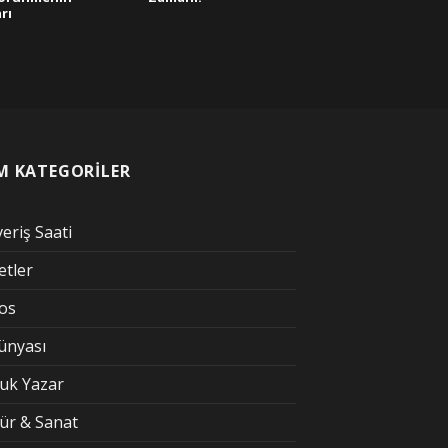
arı
M KATEGORİLER
veriş Saati
etler
kos
Dünyası
uk Yazar
tür & Sanat