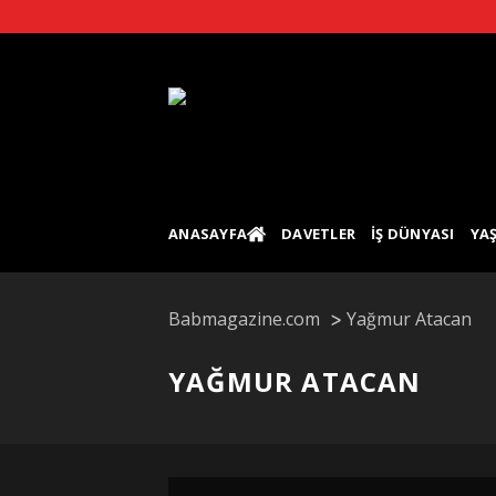
Skip
to
content
ANASAYFA
DAVETLER
İŞ DÜNYASI
YA
Babmagazine.com
Yağmur Atacan
YAĞMUR ATACAN