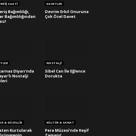
VERIŞ SAATI
DAVETLER
eriş Bağımlılığı,
Devrim Erbil Onuruna
r Bağımlılığından
Çok Özel Davet
sız!
ETLER
NOSTALJI
karnas Diyarı’nda
Sibel Can İle Eğlence
ayar’lı Nostalji
Dorukta
leri
IK & GÜZELLIK
KÜLTÜR & SANAT
sten Kurtularak
Pera Müzesi’nde Keşif
Görünmenin
Zamanı!