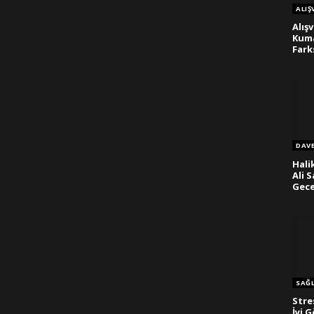
ALIŞ
Alışv
Kuma
Fark
DAV
Hali
Ali S
Gece
SAĞL
Stre
İyi 