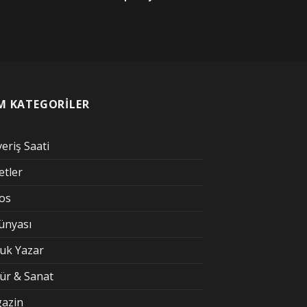
M KATEGORİLER
veriş Saati
etler
kos
Dünyası
uk Yazar
tür & Sanat
azin