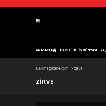
Skip
to
content
ANASAYFA
DAVETLER
İŞ DÜNYASI
YA
Babmagazine.com
zirve
ZIRVE