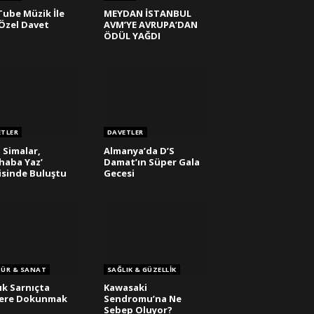
ube Müzik İle
MEYDAN İSTANBUL
Özel Davet
AVM’YE AVRUPA’DAN
ÖDÜL YAĞDI
ETLER
DAVETLER
 Simalar,
Almanya’da D’S
haba Yaz’
Damat’ın Süper Gala
isinde Buluştu
Gecesi
TÜR & SANAT
SAĞLIK & GÜZELLIK
lık Sarnıçta
Kawasaki
lere Dokunmak
Sendromu’na Ne
Sebep Oluyor?