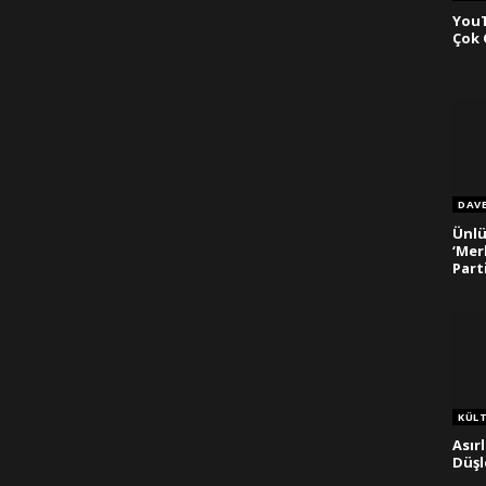
YouT
Çok 
DAV
Ünlü
‘Mer
Part
KÜL
Asır
Düş