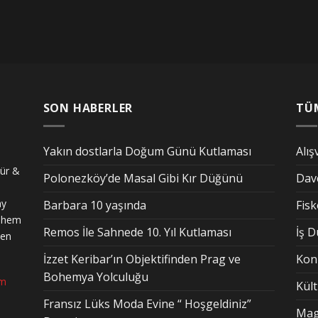
SON HABERLER
TÜ
Yakın dostlarla Doğum Günü Kutlaması
Alış
tür &
Polonezköy’de Masal Gibi Kır Düğünü
Dav
ay
Barbara 10 yaşında
Fis
n hem
Remos İle Sahnede 10. Yıl Kutlaması
İş 
den
İzzet Keribar’ın Objektifinden Prag ve
Kon
Bohemya Yolculuğu
om
Kül
Fransız Lüks Moda Evine “ Hoşgeldiniz”
Mag