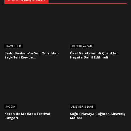
DAVETLER
KONUK YAZAR
Bedri Baykam’ın Son On Yıldan
Özel Gereksinimli Çocuklar
Seçki’leri Kiev’de…
Hayata Dahil Edilmeli
MODA
ALIŞVERIŞ SAATI
Koton İle Modada Festival
Soğuk Havaya Rağmen Alışveriş
Rüzgarı
Molası