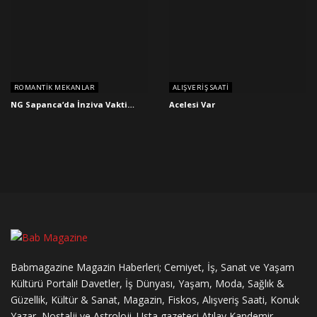
ROMANTIK MEKANLAR
ALIŞVERIŞ SAATI
NG Sapanca’da İnziva Vakti…
Acelesi Var
Babmagazine Magazin Haberleri; Cemiyet, İş, Sanat ve Yaşam
Kültürü Portalı! Davetler, İş Dünyası, Yaşam, Moda, Sağlık &
Güzellik, Kültür & Sanat, Magazin, Fiskos, Alışveriş Saati, Konuk
Yazar, Nostalji ve Astroloji. Usta gazeteci Atılay Kandemir,