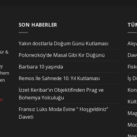
SON HABERLER
TÜ
Yakın dostlarla Doğum Günü Kutlaması
Alış
tür &
Polonezköy’de Masal Gibi Kır Düğünü
Dav
ay
Barbara 10 yaşında
Fis
n hem
Remos İle Sahnede 10. Yıl Kutlaması
İş 
den
İzzet Keribar’ın Objektifinden Prag ve
Kon
Bohemya Yolculuğu
om
Kül
Fransız Lüks Moda Evine “ Hoşgeldiniz”
Mag
Daveti
Mo
Nost