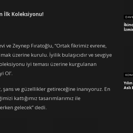
n İlk Koleksiyonu!
DAV
İkin
İzmi
Levi ve Zeynep Fıratoğlu, “Ortak fikrimiz evrene,
mak üzerine kurulu. İyilik bulaşıcıdır ve sevgiye
r koleksiyonu iyi teması üzerine kurgulanan
i Ol’.
KON
Yılı
Aslı
 şans ve güzellikler getireceğine inanıyoruz. En
mizi kattığımız tasarımlarımız ile
erken gelecek” dedi.