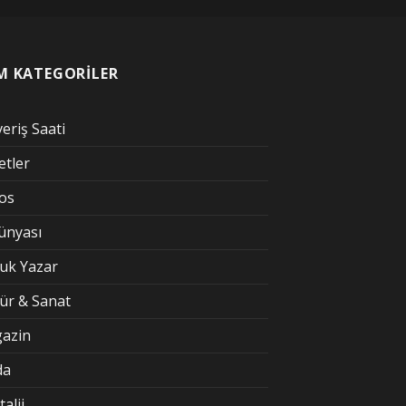
M KATEGORİLER
veriş Saati
etler
kos
Dünyası
uk Yazar
tür & Sanat
azin
da
alji