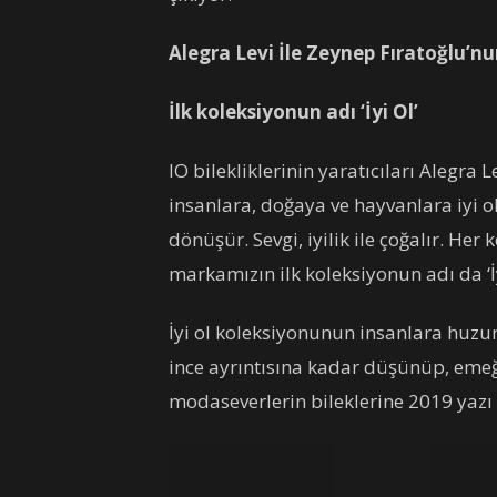
Alegra Levi İle Zeynep Fıratoğlu’nu
İlk koleksiyonun adı ‘İyi Ol’
IO bilekliklerinin yaratıcıları Alegra 
insanlara, doğaya ve hayvanlara iyi ol
dönüşür. Sevgi, iyilik ile çoğalır. He
markamızın ilk koleksiyonun adı da ‘İy
İyi ol koleksiyonunun insanlara huzur,
ince ayrıntısına kadar düşünüp, emeği
modaseverlerin bileklerine 2019 yazı 