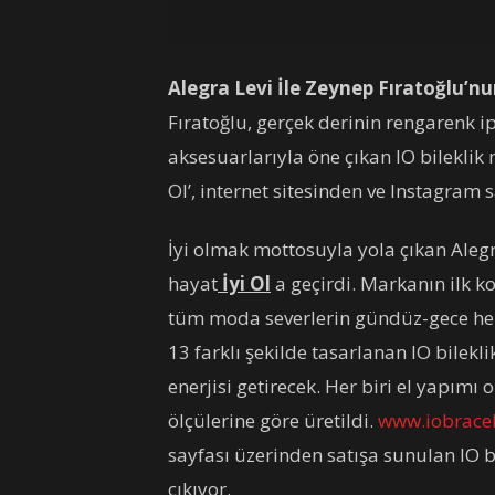
Alegra Levi İle Zeynep Fıratoğlu’nu
Fıratoğlu, gerçek derinin rengarenk 
aksesuarlarıyla öne çıkan IO bileklik 
Ol’, internet sitesinden ve Instagram 
İyi olmak mottosuyla yola çıkan Alegr
hayat
İyi Ol
a geçirdi. Markanın ilk kol
tüm moda severlerin gündüz-gece her 
13 farklı şekilde tasarlanan IO bilekli
enerjisi getirecek. Her biri el yapımı 
ölçülerine göre üretildi.
www.iobrace
sayfası üzerinden satışa sunulan IO bi
çıkıyor.