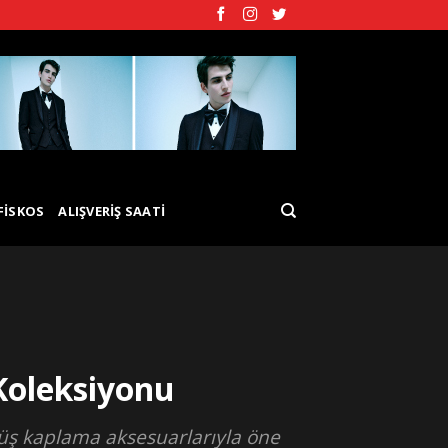
FISKOS
ALIŞVERIŞ SAATI
 Koleksiyonu
müş kaplama aksesuarlarıyla öne