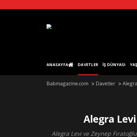
Skip
to
content
ANASAYFA
DAVETLER
İŞ DÜNYASI
YA
Babmagazine.com
Davetler
Alegra
Alegra Levi
Alegra Levi ve Zeynep Fıratoğl