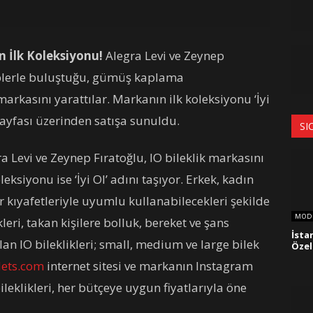
n İlk Koleksiyonu!
Alegra Levi ve Zeynep
iplerle buluştuğu, gümüş kaplama
markasını yarattılar. Markanın ilk koleksiyonu ‘İyi
sayfası üzerinden satışa sunuldu.
SI
a Levi ve Zeynep Fıratoğlu, IO bileklik markasını
eksiyonu ise ‘İyi Ol’ adını taşıyor. Erkek, kadın
kıyafetleriyle uyumlu kullanabilecekleri şekilde
MOD
kleri, takan kişilere bolluk, bereket ve şans
İsta
olan IO bileklikleri; small, medium ve large bilek
Özel
lets.com
internet sitesi ve markanın Instagram
leklikleri, her bütçeye uygun fiyatlarıyla öne