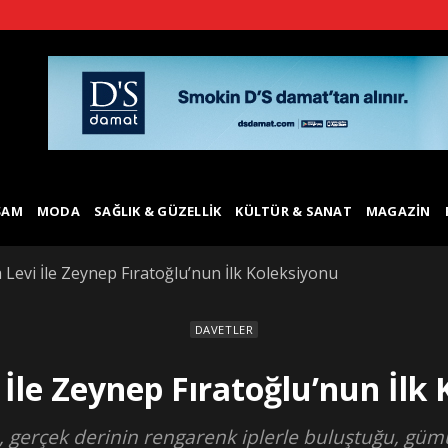
ŞAM
MODA
SAĞLIK & GÜZELLIK
KÜLTÜR & SANAT
MAGAZIN
 Levi İle Zeynep Fıratoğlu’nun İlk Koleksiyonu
DAVETLER
 İle Zeynep Fıratoğlu’nun İlk
u, gerçek derinin rengarenk iplerle buluştuğu, gü