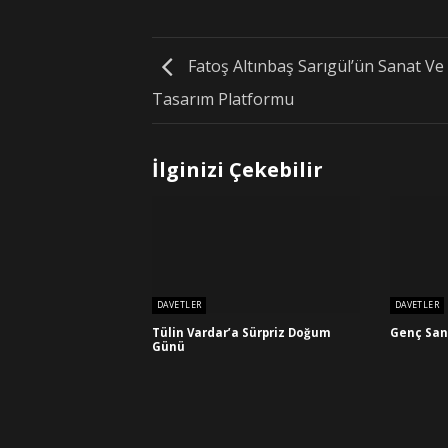
Fatoş Altınbaş Sarıgül’ün Sanat Ve
Tasarım Platformu
İlginizi Çekebilir
DAVETLER
DAVETLER
Tülin Vardar’a Sürpriz Doğum
Genç San
Günü