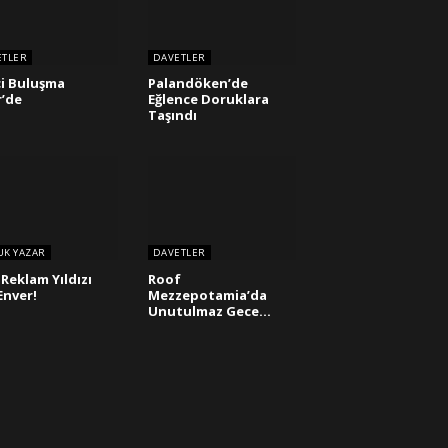
ETLER
DAVETLER
ci Buluşma
Palandöken’de
r’de
Eğlence Doruklara
Taşındı
UK YAZAR
DAVETLER
n Reklam Yıldızı
Roof
 Enver!
Mezzepotamia’da
Unutulmaz Gece…