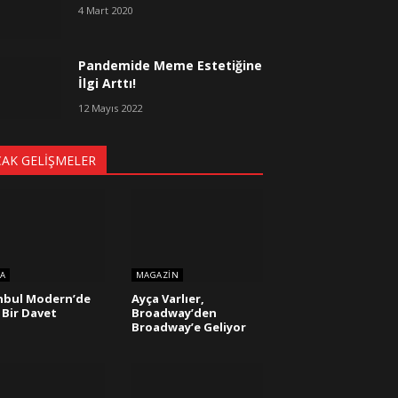
4 Mart 2020
Pandemide Meme Estetiğine
İlgi Arttı!
12 Mayıs 2022
CAK GELIŞMELER
A
MAGAZIN
nbul Modern’de
Ayça Varlıer,
 Bir Davet
Broadway’den
Broadway’e Geliyor