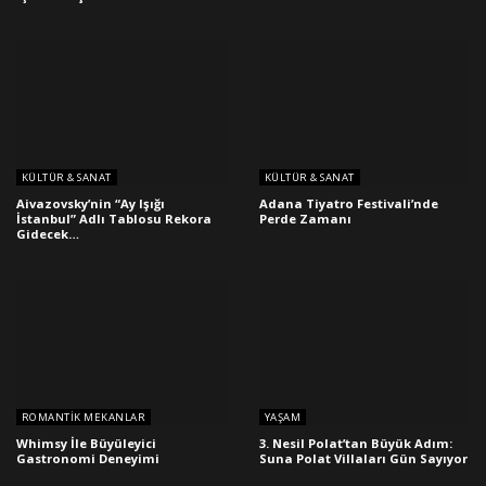
KÜLTÜR & SANAT
KÜLTÜR & SANAT
Aivazovsky’nin “Ay Işığı
Adana Tiyatro Festivali’nde
İstanbul” Adlı Tablosu Rekora
Perde Zamanı
Gidecek…
ROMANTIK MEKANLAR
YAŞAM
Whimsy İle Büyüleyici
3. Nesil Polat’tan Büyük Adım:
Gastronomi Deneyimi
Suna Polat Villaları Gün Sayıyor