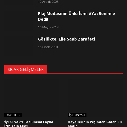
10 Aralık 2023
Plaj Modasının Ünlü İsmi #YazBenimle
Dedi!
10 Mayıs 2018
Gözlükte, Elie Saab Zarafeti
16 Ocak 2018
SICAK GELIŞMELER
DAVETLER
İŞ DÜNYASI
‘İyi Ki’ Vakfı Toplumsal Fayda
Hayallerinin Peşinden Giden Bir
İçin Yola Çıktı
Kadın