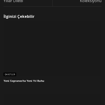
Yıllar Diledi
Koleksiyonu
İlginizi Çekebilir
DAVETLER
Yeni Sopranos’ta Yeni Yıl Ruhu