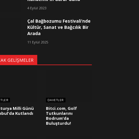
4 Eylül 2023
Çal Bağbozumu Festivali’nde
Kültür, Sanat ve Bağcılık Bir
Arada
11 Eylül 2025
CAK GELIŞMELER
ETLER
DAVETLER
turya Milli Günü
Bitci.com, Golf
nbul’da Kutlandı
Tutkunlarını
Bodrum’da
Buluşturdu!