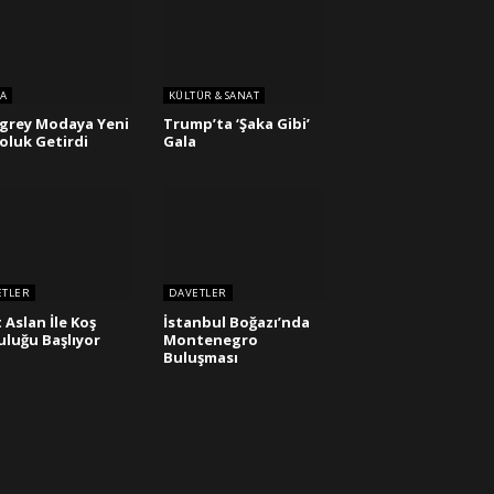
A
KÜLTÜR & SANAT
grey Modaya Yeni
Trump’ta ‘Şaka Gibi’
Soluk Getirdi
Gala
ETLER
DAVETLER
 Aslan İle Koş
İstanbul Boğazı’nda
uluğu Başlıyor
Montenegro
Buluşması