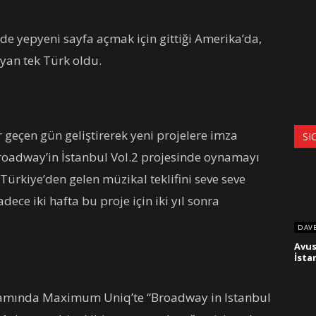
nde yepyeni sayfa açmak için gittiği Amerika’da,
yan tek Türk oldu.
r geçen gün geliştirerek yeni projelere imza
SI
roadway’in İstanbul Vol.2 projesinde oynamayı
Türkiye’den gelen müzikal teklifini seve seve
ece iki hafta bu proje için iki yıl sonra
DAV
Avus
İsta
psamında Maximum Uniq’te “Broadway in Istanbul