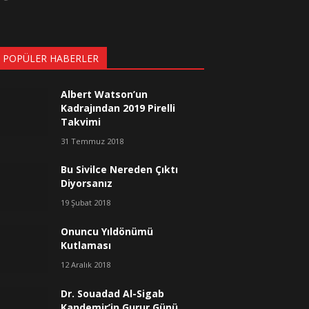
 POPÜLER HABERLER
Albert Watson’un
Kadrajından 2019 Pirelli
Takvimi
31 Temmuz 2018
Bu Sivilce Nereden Çıktı
Diyorsanız
19 Şubat 2018
Onuncu Yıldönümü
Kutlaması
12 Aralık 2018
Dr. Souadad Al-Sigab
Kandemir’in Gurur Günü