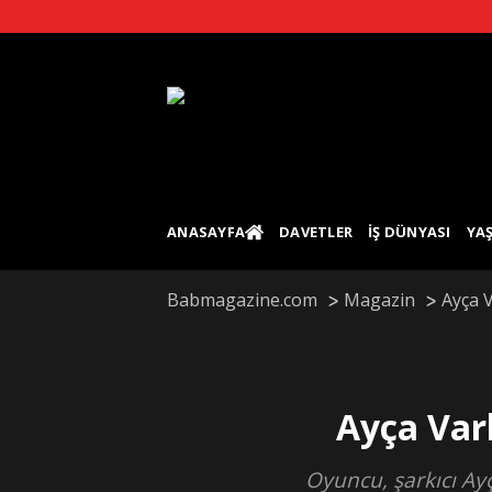
Skip
to
content
ANASAYFA
DAVETLER
İŞ DÜNYASI
YA
Babmagazine.com
Magazin
Ayça 
Ayça Var
Oyuncu, şarkıcı Ayç