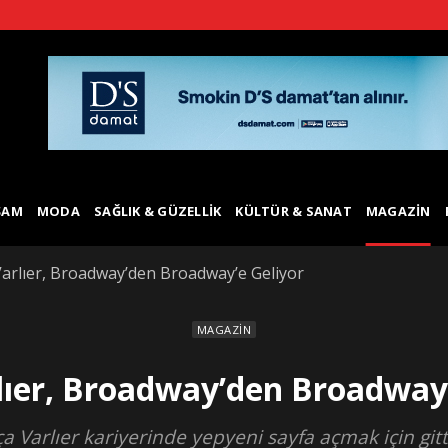
ŞAM
MODA
SAĞLIK & GÜZELLIK
KÜLTÜR & SANAT
MAGAZIN
Varlıer, Broadway’den Broadway’e Geliyor
MAGAZIN
lıer, Broadway’den Broadway’
a Varlıer kariyerinde yepyeni sayfa açmak için gittiğ