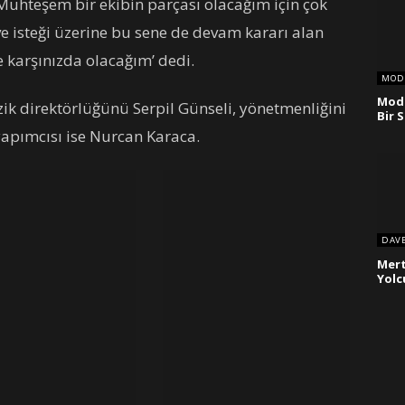
‘Muhteşem bir ekibin parçası olacağım için çok
ve isteği üzerine bu sene de devam kararı alan
e karşınızda olacağım’ dedi.
MOD
Mod
k direktörlüğünü Serpil Günseli, yönetmenliğini
Bir 
apımcısı ise Nurcan Karaca.
DAV
Mert
Yolc