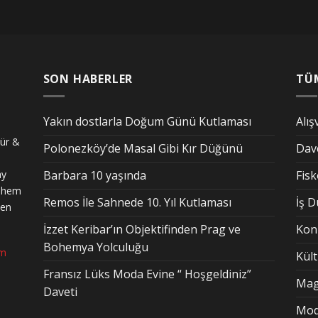
SON HABERLER
TÜ
Yakın dostlarla Doğum Günü Kutlaması
Alış
tür &
Polonezköy’de Masal Gibi Kır Düğünü
Dav
ay
Barbara 10 yaşında
Fis
n hem
Remos İle Sahnede 10. Yıl Kutlaması
İş 
den
İzzet Keribar’ın Objektifinden Prag ve
Kon
Bohemya Yolculuğu
om
Kül
Fransız Lüks Moda Evine “ Hoşgeldiniz”
Mag
Daveti
Mo