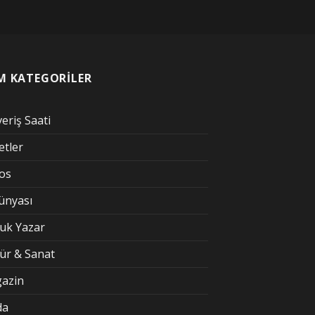
M KATEGORİLER
veriş Saati
etler
kos
Dünyası
uk Yazar
tür & Sanat
azin
da