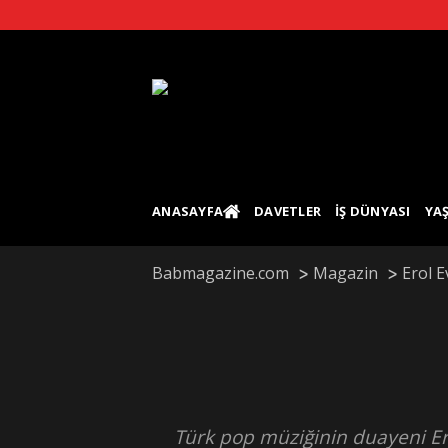
Skip
to
content
ANASAYFA
DAVETLER
İŞ DÜNYASI
YA
Babmagazine.com
Magazin
Erol E
Türk pop müziğinin duayeni Erol