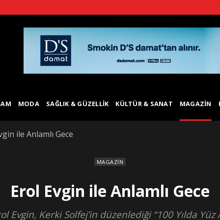
ŞAM
MODA
SAĞLIK & GÜZELLIK
KÜLTÜR & SANAT
MAGAZIN
vgin ile Anlamlı Gece
MAGAZIN
Erol Evgin ile Anlamlı Gece
 Evgin, Kerki Solfej’in düzenlediği “100 Yılda Yüz Ak