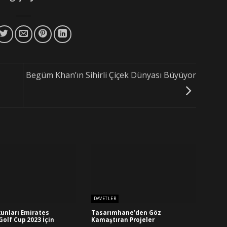
Begüm Khan’ın Sihirli Çiçek Dünyası Büyüyor
DAVETLER
unları Emirates
Tasarımhane’den Göz
Golf Cup 2023 İçin
Kamaştıran Projeler