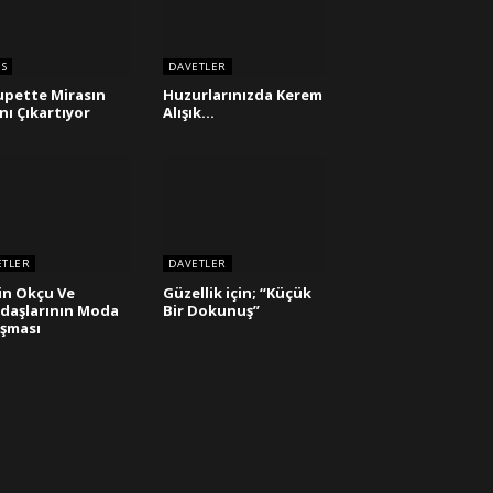
OS
DAVETLER
pette Mirasın
Huzurlarınızda Kerem
nı Çıkartıyor
Alışık…
ETLER
DAVETLER
in Okçu Ve
Güzellik için; “Küçük
daşlarının Moda
Bir Dokunuş”
şması