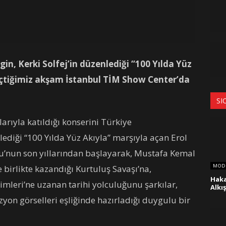
in, Kerki Solfej’in düzenlediği “100 Yılda Yüz
geçtiğimiz akşam
İstanbul TİM Show Center’da
SI
arıyla katıldığı konserini Türkiye
lediği “100 Yılda Yüz Akıyla” marşıyla açan Erol
u’nun son yıllarından başlayarak, Mustafa Kemal
MOD
e birlikte kazandığı Kurtuluş Savaşı’na,
Haka
imleri’ne uzanan tarihi yolculuğunu şarkılar,
Alkı
zyon görselleri eşliğinde hazırladığı duygulu bir