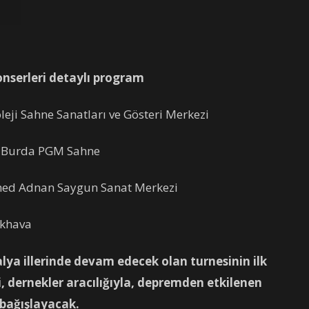
onserleri detaylı program
eji Sahne Sanatları ve Gösteri Merkezi
1 Burda PGM Sahne
med Adnan Saygun Sanat Merkezi
ıkhava
lya illerinde devam edecek olan turnesinin ilk
i, dernekler aracılığıyla, depremden etkilenen
 bağışlayacak.