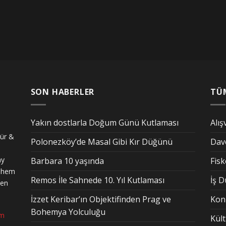
SON HABERLER
TÜ
Yakın dostlarla Doğum Günü Kutlaması
Alış
tür &
Polonezköy’de Masal Gibi Kır Düğünü
Dav
ay
Barbara 10 yaşında
Fis
n hem
Remos İle Sahnede 10. Yıl Kutlaması
İş 
den
İzzet Keribar’ın Objektifinden Prag ve
Kon
Bohemya Yolculuğu
om
Kül