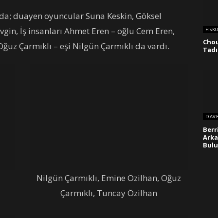
ında; duayen oyuncular Suna Keskin, Göksel
Evgin, İş insanları Ahmet Eren – oğlu Cem Eren,
FISK
Chou
ğuz Çarmıklı – eşi Nilgün Çarmıklı da vardı.
Tadı
DAV
Berr
Arka
Bulu
Nilgün Çarmıklı, Emine Özilhan, Oğuz
Çarmıklı, Tuncay Özilhan