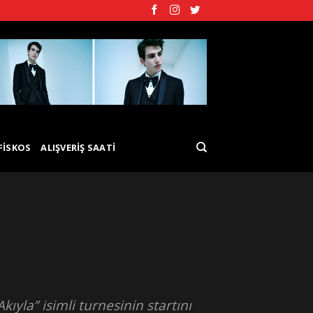
FISKOS
ALIŞVERIŞ SAATI
ıyla” isimli turnesinin startını