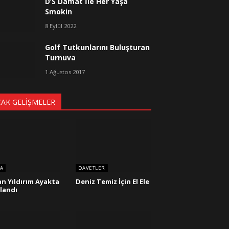
D’S Damat İle Her Yaşa
Smokin
8 Eylül 2022
Golf Tutkunlarını Buluşturan
Turnuva
1 Ağustos 2017
CAK GELIŞMELER
A
DAVETLER
n Yıldırım Ayakta
Deniz Temiz İçin El Ele
şlandı