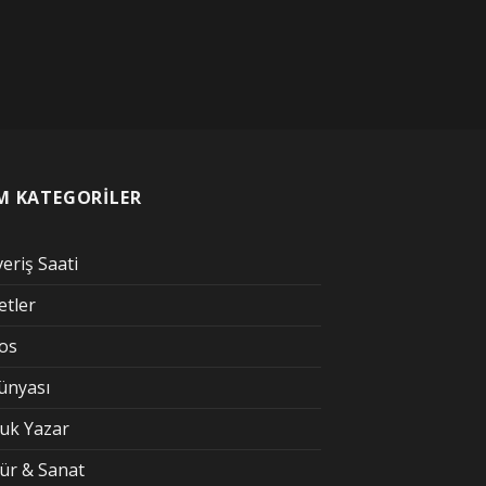
M KATEGORİLER
veriş Saati
etler
kos
Dünyası
uk Yazar
tür & Sanat