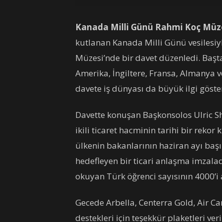
Kanada Milli Günü Rahmi Koç Müze
kutlanan Kanada Milli Günü vesilesi
Müzesi’nde bir davet düzenledi. Baş
Amerika, İngiltere, Fransa, Almanya ve
davete iş dünyası da büyük ilgi göste
Davette konuşan Başkonsolos Ulric S
ikili ticaret hacminin tarihi bir rekor 
ülkenin bakanlarının haziran ayı başın
hedefleyen bir ticari anlaşma imzalad
okuyan Türk öğrenci sayısının 4000’i 
Gecede Arbella, Centerra Gold, Air Ca
destekleri için teşekkür plaketleri ver