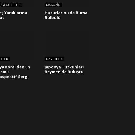
IK & GÜZELLIK
MAGAZIN
ş Yanıklarına
Huzurlarınızda Bursa
at
Bülbülü
ETLER
DAVETLER
ya Koral’dan En
Japonya Tutkunları
amlı
Beymen’de Buluştu
ospektif Sergi