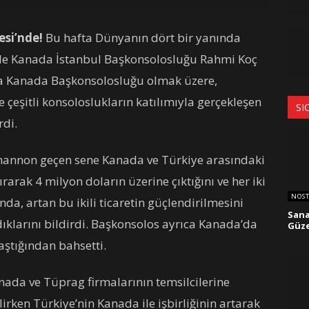
si’nde!
Bu hafta Dünyanın dört bir yanında
yle Kanada İstanbul Başkonsolosluğu Rahmi Koç
ta Kanada Başkonsolosluğu olmak üzere,
 çeşitli konsoloslukların katılımıyla gerçekleşen
SI
rdi.
hannon geçen sene Kanada ve Türkiye arasındaki
kırarak 4 milyon doların üzerine çıktığını ve her iki
NOST
da, artan bu ikili ticaretin güçlendirilmesini
Sana
ıklarını bildirdi. Başkonsolos ayrıca Kanada’da
Güze
aştığından bahsetti.
nada ve Tüprag firmalarının temsilcilerine
ilirken Türkiye’nin Kanada ile işbirliğinin artarak