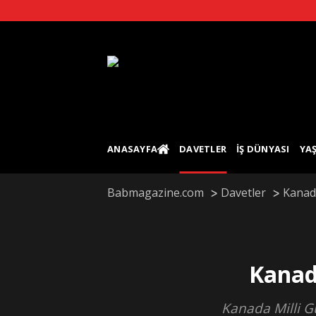
Skip
to
content
ANASAYFA
DAVETLER
İŞ DÜNYASI
YA
Babmagazine.com
Davetler
Kanad
Kanad
Kanada Milli G