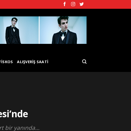
FISKOS
ALIŞVERIŞ SAATI
si’nde
 bir yanında...