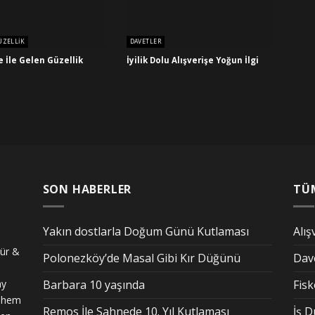
ÜZELLIK
DAVETLER
 İle Gelen Güzellik
İyilik Dolu Alışverişe Yoğun İlgi
SON HABERLER
TÜ
Yakın dostlarla Doğum Günü Kutlaması
Alış
tür &
Polonezköy’de Masal Gibi Kır Düğünü
Dav
ay
Barbara 10 yaşında
Fis
n hem
Remos İle Sahnede 10. Yıl Kutlaması
İş 