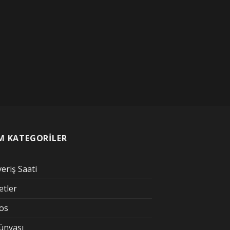
M KATEGORİLER
veriş Saati
etler
kos
Dünyası