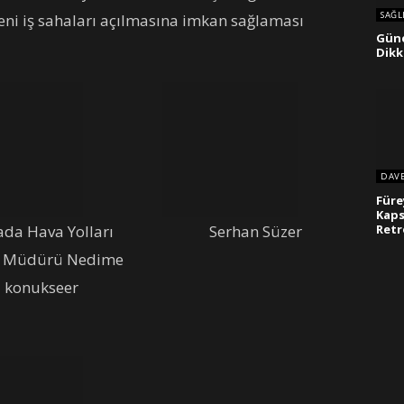
SAĞL
eni iş sahaları açılmasına imkan sağlaması
Güne
Dikk
DAV
Füre
Kaps
Retr
da Hava Yolları
Serhan Süzer
l Müdürü Nedime
konukseer