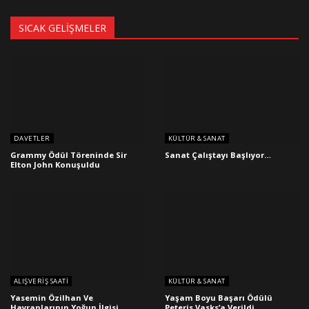
SICAK GELIŞMELER
DAVETLER
KÜLTÜR & SANAT
Grammy Ödül Töreninde Sir
Sanat Çalıştayı Başlıyor…
Elton John Konuşuldu
ALIŞVERIŞ SAATI
KÜLTÜR & SANAT
Yasemin Özilhan Ve
Yaşam Boyu Başarı Ödülü
Hayranlarının Yoğun İlgisi
Peteris Vasks’a Verildi