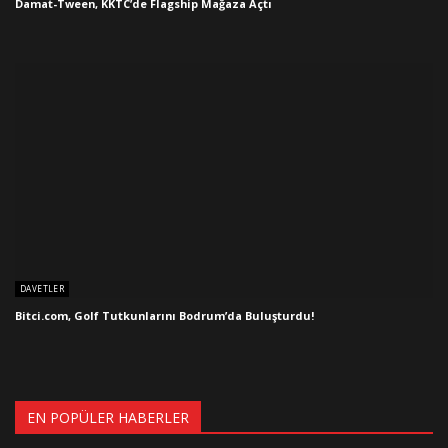
Damat-Tween, KKTC’de Flagship Mağaza Açtı
DAVETLER
Bitci.com, Golf Tutkunlarını Bodrum’da Buluşturdu!
EN POPÜLER HABERLER