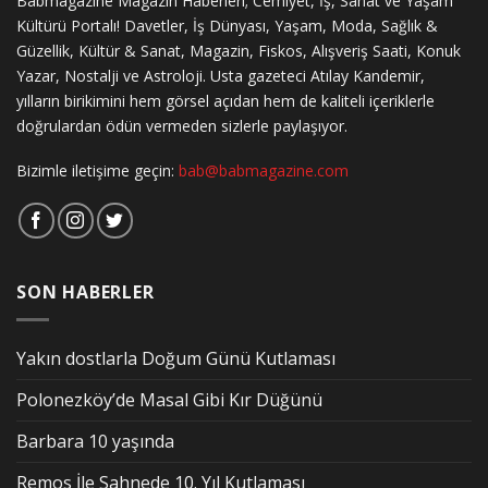
Babmagazine Magazin Haberleri; Cemiyet, İş, Sanat ve Yaşam
Kültürü Portalı! Davetler, İş Dünyası, Yaşam, Moda, Sağlık &
Güzellik, Kültür & Sanat, Magazin, Fiskos, Alışveriş Saati, Konuk
Yazar, Nostalji ve Astroloji. Usta gazeteci Atılay Kandemir,
yılların birikimini hem görsel açıdan hem de kaliteli içeriklerle
doğrulardan ödün vermeden sizlerle paylaşıyor.
Bizimle iletişime geçin:
bab@babmagazine.com
SON HABERLER
Yakın dostlarla Doğum Günü Kutlaması
Polonezköy’de Masal Gibi Kır Düğünü
Barbara 10 yaşında
Remos İle Sahnede 10. Yıl Kutlaması