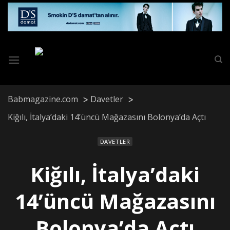
Skip
to
content
Babmagazine.com
Davetler
Kiğılı, İtalya’daki 14’üncü Mağazasını Bolonya’da Açtı
DAVETLER
Kiğılı, İtalya’daki
14’üncü Mağazasını
Bolonya’da Açtı