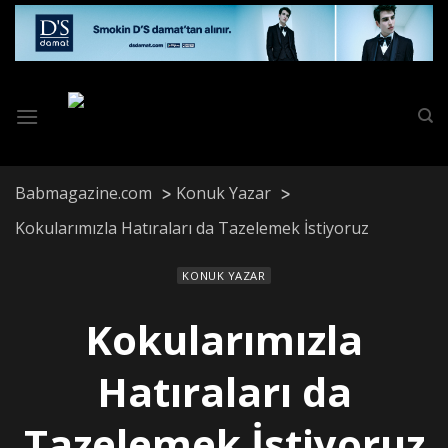
Skip
to
content
Babmagazine.com
Konuk Yazar
Kokularımızla Hatıraları da Tazelemek İstiyoruz
KONUK YAZAR
Kokularımızla
Hatıraları da
Tazelemek İstiyoruz