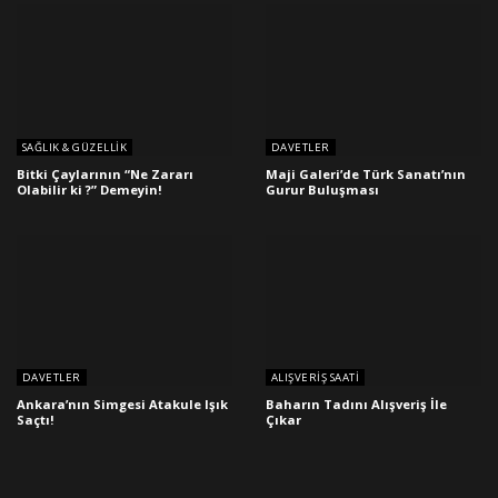
SAĞLIK & GÜZELLIK
DAVETLER
Bitki Çaylarının “Ne Zararı
Maji Galeri’de Türk Sanatı’nın
Olabilir ki ?” Demeyin!
Gurur Buluşması
DAVETLER
ALIŞVERIŞ SAATI
Ankara’nın Simgesi Atakule Işık
Baharın Tadını Alışveriş İle
Saçtı!
Çıkar