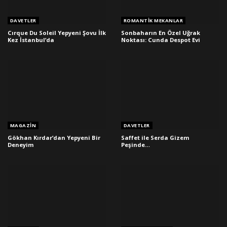
DAVETLER
ROMANTIK MEKANLAR
Cırque Du Soleil Yepyeni Şovu İlk
Sonbaharın En Özel Uğrak
Kez İstanbul’da
Noktası: Cunda Despot Evi
MAGAZIN
DAVETLER
Gökhan Kırdar’dan Yepyeni Bir
Saffet ile Serda Gizem
Deneyim
Peşinde…