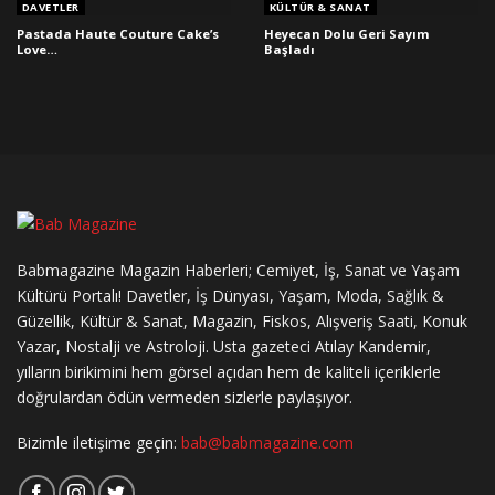
DAVETLER
KÜLTÜR & SANAT
Pastada Haute Couture Cake’s
Heyecan Dolu Geri Sayım
Love…
Başladı
Babmagazine Magazin Haberleri; Cemiyet, İş, Sanat ve Yaşam
Kültürü Portalı! Davetler, İş Dünyası, Yaşam, Moda, Sağlık &
Güzellik, Kültür & Sanat, Magazin, Fiskos, Alışveriş Saati, Konuk
Yazar, Nostalji ve Astroloji. Usta gazeteci Atılay Kandemir,
yılların birikimini hem görsel açıdan hem de kaliteli içeriklerle
doğrulardan ödün vermeden sizlerle paylaşıyor.
Bizimle iletişime geçin:
bab@babmagazine.com