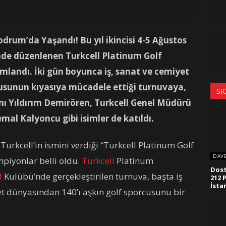
drum’da Yaşandı! Bu yıl ikincisi 4-5 Ağustos
nde düzenlenen Turkcell Platinum Golf
andı. İki gün boyunca iş, sanat ve cemiyet
cusunun kıyasıya mücadele ettiği turnuvaya,
SI
ı Yıldırım Demirören, Turkcell Genel Müdürü
Cemal Kalyoncu
gibi isimler de katıldı.
rkcell’in ismini verdiği “Turkcell Platinum Golf
DAV
piyonlar belli oldu.
Turkcell
Platinum
Dost
f
Kulübü’nde gerçekleştirilen turnuva, başta iş
212 
İsta
t dünyasından 140’ı aşkın golf sporcusunu bir