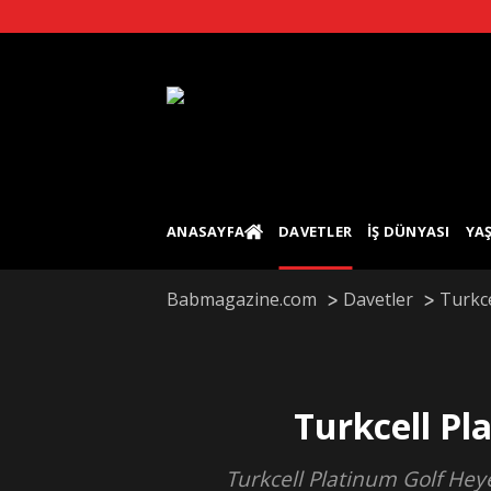
Skip
to
content
ANASAYFA
DAVETLER
İŞ DÜNYASI
YA
Babmagazine.com
Davetler
Turkc
Turkcell P
Turkcell Platinum Golf Heye