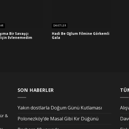
AR
DAVETLER
şıma Bir Savaşçı
Hadi Be Oğlum Filmine Görkemli
İçin Evlenemedim
Gala
SON HABERLER
TÜ
Yakın dostlarla Doğum Günü Kutlaması
Alış
tür &
Polonezköy’de Masal Gibi Kır Düğünü
Dav
ay