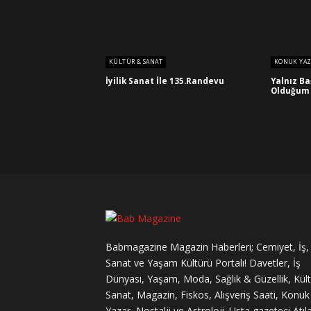
KÜLTÜR & SANAT
KONUK YAZ
İyilik Sanat İle 135.Randevu
Yalnız Ba
Olduğum 
Babmagazine Magazin Haberleri; Cemiyet, İş,
Sanat ve Yaşam Kültürü Portalı! Davetler, İş
Dünyası, Yaşam, Moda, Sağlık & Güzellik, Kül
Sanat, Magazin, Fiskos, Alışveriş Saati, Konuk
Yazar, Nostalji ve Astroloji. Usta gazeteci Atıl