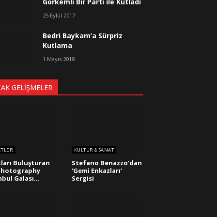
Görkemli Bir Parti ile Kutladı
25 Eylül 2017
Bedri Baykam’a Sürpriz
Kutlama
1 Mayıs 2018
CAK GELIŞMELER
ETLER
KÜLTÜR & SANAT
ları Buluşturan
Stefano Benazzo’dan
Photography
‘Gemi Enkazları’
nbul Galası…
Sergisi