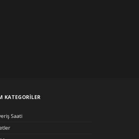
M KATEGORİLER
veriş Saati
etler