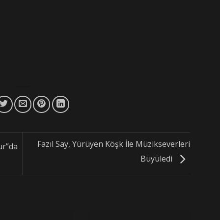
Fazıl Say, Yürüyen Köşk İle Müzikseverleri
r”da
Büyüledi