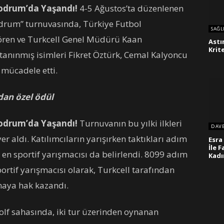
Bodrum’da Yaşandı!
4-5 Ağustos’ta düzenlenen
odrum” turnuvasında, Türkiye Futbol
SAĞL
ören ve Turkcell Genel Müdürü Kaan
Astı
Krit
 tanınmış isimleri Fikret Öztürk, Cemal Kalyoncu
 mücadele etti.
an özel ödül
Bodrum’da Yaşandı!
Turnuvanın bu yılki ilkleri
DAV
aldı. Katılımcıların yarışırken taktıkları adım
Esra
İle 
 en sportif yarışmacısı da belirlendi. 8099 adım
Kadı
rtif yarışmacısı olarak, Turkcell tarafından
aya hak kazandı.
lf sahasında, iki tur üzerinden oynanan