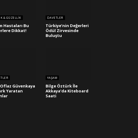
IK & GÜZELLIK
DAVETLER
m Hastaları Bu
Türkiye’nin Değerleri
erlere Dikkat!
Ödül Zirvesinde
Buluştu
ETLER
YAŞAM
 Oflaz Güvenkaya
Bilge Öztürk İle
Fark Yaratan
Akkaya’da Kiteboard
nlar
Saati