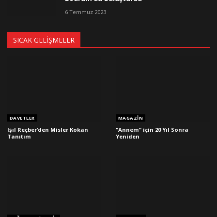
6 Temmuz 2023
SICAK GELIŞMELER
DAVETLER
MAGAZIN
Işıl Reçber’den Misler Kokan
“Annem” için 20 Yıl Sonra
Tanıtım
Yeniden