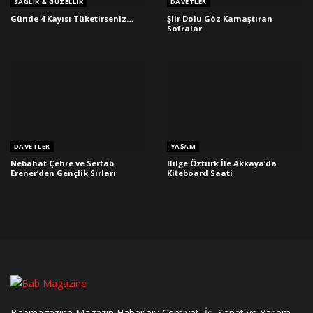
SAĞLIK & GÜZELLIK
DAVETLER
Günde 4 Kayısı Tüketirseniz…
Şiir Dolu Göz Kamaştıran
Sofralar
DAVETLER
YAŞAM
Nebahat Çehre ve Sertab
Bilge Öztürk İle Akkaya’da
Erener’den Gençlik Sırları
Kiteboard Saati
Babmagazine Magazin Haberleri; Cemiyet, İş, Sanat ve Yaşam