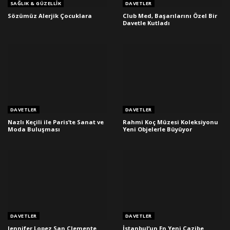
SAĞLIK & GÜZELLIK
DAVETLER
Sözümüz Alerjik Çocuklara
Club Med, Başarılarını Özel Bir
Davetle Kutladı
DAVETLER
DAVETLER
Nazlı Keçili ile Paris’te Sanat ve
Rahmi Koç Müzesi Koleksiyonu
Moda Buluşması
Yeni Objelerle Büyüyor
DAVETLER
DAVETLER
Jennifer Lopez San Clemente
İstanbul’un En Yeni Cazibe