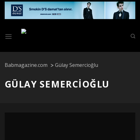
Skip
to
content
Babmagazine.com
Gülay Semercioğlu
GÜLAY SEMERCIOĞLU