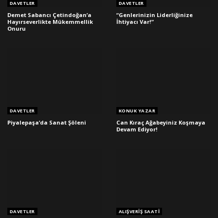
DAVETLER
DAVETLER
Demet Sabancı Çetindoğan’a
“Genlerinizin Liderliğinize
Hayırseverlikte Mükemmellik
İhtiyacı Var!”
Onuru
DAVETLER
KONUK YAZAR
Piyalepaşa’da Sanat Şöleni
Can Kıraç Ağabeyiniz Koşmaya
Devam Ediyor!
DAVETLER
ALIŞVERIŞ SAATI