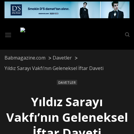
Skip
to
content
Babmagazine.com
Davetler
Yıldız Sarayı Vakfı’nın Geleneksel İftar Daveti
DAVETLER
Yıldız Sarayı
Vakfı’nın Geleneksel
İftar Daveti