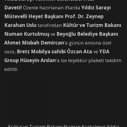
Daveti!
Özenle hazırlanan iftarda
Yıldız Sarayı
Mütevelli Heyet Başkanı Prof. Dr. Zeynep
Karahan Uslu
tarafından
Kültür ve Turizm Bakanı
Numan Kurtulmuş
ve
Beyoğlu Belediye Başkanı
Ahmet Misbah Demircan
’a günün anısına özel
vazo,
Bretz Mobilya sahibi Özcan Ata
ve
YDA
Group Hüseyin Arslan
’a ise teşekkür plaketi takdim
edildi.
Kültür ve Turizm Bakanı Numan Kurtulmuş,Yıldız