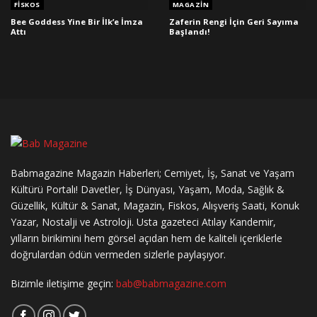
FISKOS
MAGAZIN
Bee Goddess Yine Bir İlk’e İmza
Zaferin Rengi İçin Geri Sayıma
Attı
Başlandı!
Babmagazine Magazin Haberleri; Cemiyet, İş, Sanat ve Yaşam
Kültürü Portalı! Davetler, İş Dünyası, Yaşam, Moda, Sağlık &
Güzellik, Kültür & Sanat, Magazin, Fiskos, Alışveriş Saati, Konuk
Yazar, Nostalji ve Astroloji. Usta gazeteci Atılay Kandemir,
yılların birikimini hem görsel açıdan hem de kaliteli içeriklerle
doğrulardan ödün vermeden sizlerle paylaşıyor.
Bizimle iletişime geçin:
bab@babmagazine.com