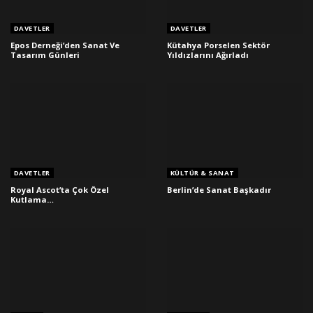
DAVETLER
DAVETLER
Epos Derneği’den Sanat Ve
Kütahya Porselen Sektör
Tasarım Günleri
Yıldızlarını Ağırladı
DAVETLER
KÜLTÜR & SANAT
Royal Ascot’ta Çok Özel
Berlin’de Sanat Başkadır
Kutlama…