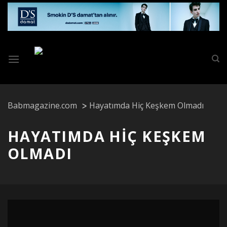
Skip
to
content
Babmagazine.com
Hayatımda Hiç Keşkem Olmadı
HAYATIMDA HIÇ KEŞKEM
OLMADI