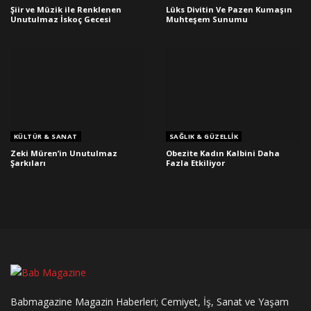
Şiir ve Müzik ile Renklenen
Lüks Divitin Ve Pazen Kumaşın
Unutulmaz İskoç Gecesi
Muhteşem Sunumu
KÜLTÜR & SANAT
SAĞLIK & GÜZELLIK
Zeki Müren’in Unutulmaz
Obezite Kadın Kalbini Daha
Şarkıları
Fazla Etkiliyor
Babmagazine Magazin Haberleri; Cemiyet, İş, Sanat ve Yaşam