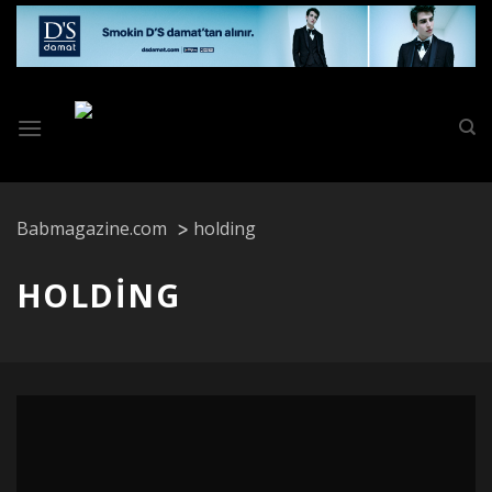
Skip
to
content
Babmagazine.com
holding
HOLDING