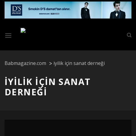
Skip
to
content
Babmagazine.com
iyilik için sanat derneği
IYILIK IÇIN SANAT
DERNEĞI