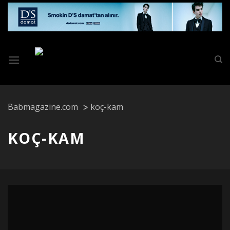
Skip
to
content
Babmagazine.com
koç-kam
KOÇ-KAM