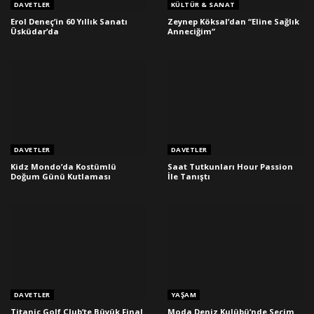
DAVETLER
KÜLTÜR & SANAT
Erol Deneç’in 60 Yıllık Sanatı
Zeynep Köksal’dan “Eline Sağlık
Üsküdar’da
Anneciğim”
DAVETLER
DAVETLER
Kidz Mondo’da Kostümlü
Saat Tutkunları Hour Passion
Doğum Günü Kutlaması
İle Tanıştı
DAVETLER
YAŞAM
Titanic Golf Club’te Büyük Final
Moda Deniz Kulübü’nde Seçim