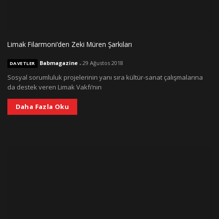
Limak Filarmoni’den Zeki Müren Şarkıları
Babmagazine
-
29 Ağustos 2018
DAVETLER
Sosyal sorumluluk projelerinin yanı sıra kültür-sanat çalışmalarına
da destek veren Limak Vakfı’nın
Daha Fazla Oku