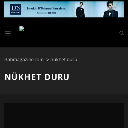
Skip
to
content
Babmagazine.com
nükhet duru
NÜKHET DURU