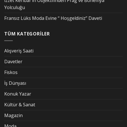
İzzet Keribar’ın Objektifinden Prag ve Bohemya
Yolculuğu
Fransız Lüks Moda Evine “ Hoşgeldiniz” Daveti
TÜM KATEGORİLER
Alışveriş Saati
Davetler
Fiskos
İş Dünyası
Konuk Yazar
Kültür & Sanat
Magazin
Moda