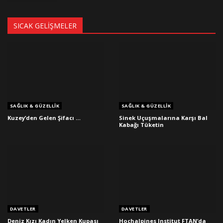
SICAK GELIŞMELER
SAĞLIK & GÜZELLIK
SAĞLIK & GÜZELLIK
Kuzey’den Gelen Şifacı …
Sinek Uçuşmalarına Karşı Bal
Kabağı Tüketin
DAVETLER
DAVETLER
Deniz Kızı Kadın Yelken Kupası
Hochalpines Institut FTAN’da