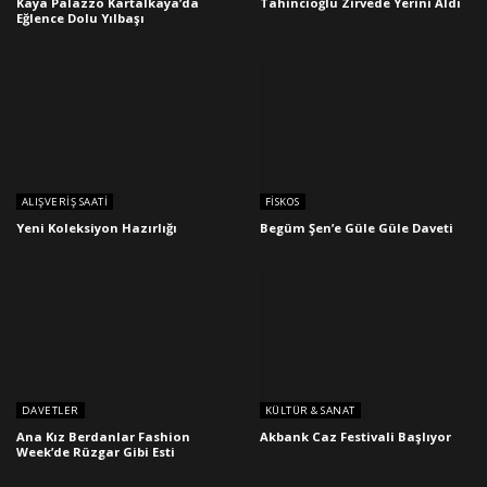
Kaya Palazzo Kartalkaya’da
Tahincioğlu Zirvede Yerini Aldı
Eğlence Dolu Yılbaşı
ALIŞVERIŞ SAATI
FISKOS
Yeni Koleksiyon Hazırlığı
Begüm Şen’e Güle Güle Daveti
DAVETLER
KÜLTÜR & SANAT
Ana Kız Berdanlar Fashion
Akbank Caz Festivali Başlıyor
Week’de Rüzgar Gibi Esti