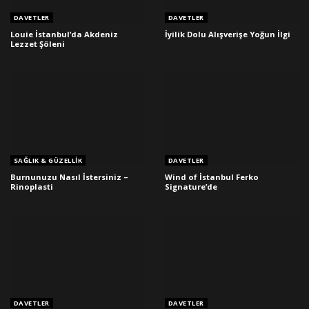
DAVETLER
DAVETLER
Louie İstanbul’da Akdeniz
İyilik Dolu Alışverişe Yoğun İlgi
Lezzet Şöleni
SAĞLIK & GÜZELLIK
DAVETLER
Burnunuzu Nasıl İstersiniz –
Wind of İstanbul Ferko
Rinoplasti
Signature’de
DAVETLER
DAVETLER