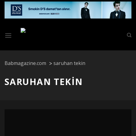
Skip
to
content
Babmagazine.com
saruhan tekin
SARUHAN TEKIN