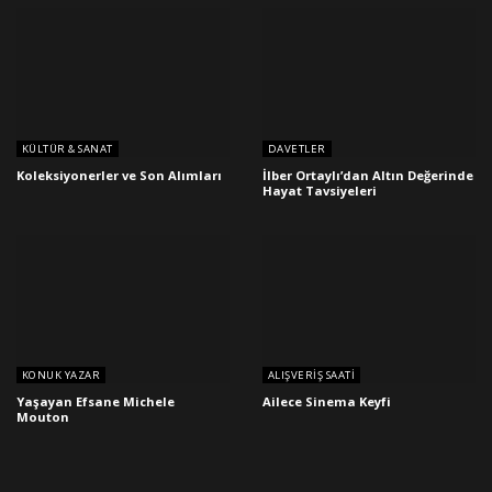
KÜLTÜR & SANAT
DAVETLER
Koleksiyonerler ve Son Alımları
İlber Ortaylı’dan Altın Değerinde
Hayat Tavsiyeleri
KONUK YAZAR
ALIŞVERIŞ SAATI
Yaşayan Efsane Michele
Ailece Sinema Keyfi
Mouton