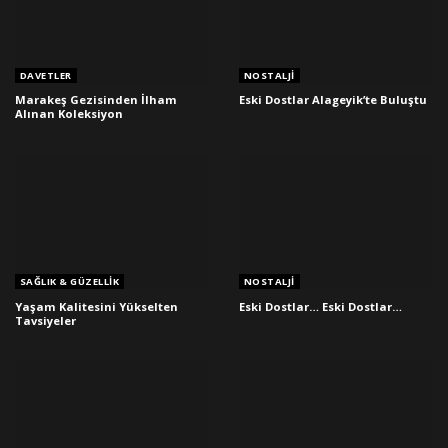
DAVETLER
NOSTALJI
Marakeş Gezisinden İlham
Eski Dostlar Alageyik’te Buluştu
Alınan Koleksiyon
SAĞLIK & GÜZELLIK
NOSTALJI
Yaşam Kalitesini Yükselten
Eski Dostlar… Eski Dostlar…
Tavsiyeler