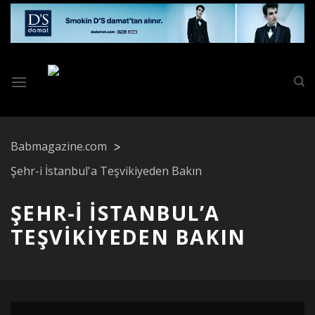
Skip
to
content
Babmagazine.com
Şehr-i İstanbul'a Teşvikiyeden Bakın
ŞEHR-I İSTANBUL’A
TEŞVIKIYEDEN BAKIN