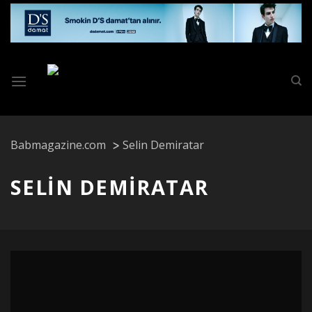
Skip
to
content
Babmagazine.com
Selin Demiratar
SELIN DEMIRATAR