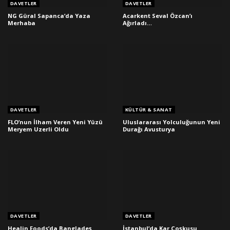
DAVETLER
DAVETLER
NG Güral Sapanca’da Yaza
Acarkent Seval Özcan’ı
Merhaba
Ağırladı…
DAVETLER
KÜLTÜR & SANAT
FLO’nun İlham Veren Yeni Yüzü
Uluslararası Yolculuğunun Yeni
Meryem Uzerli Oldu
Durağı Avusturya
DAVETLER
DAVETLER
Healin Foods’da Bangladeş
İstanbul’da Kar Coşkusu