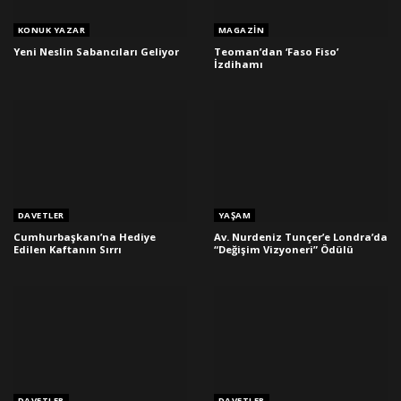
KONUK YAZAR
MAGAZIN
Yeni Neslin Sabancıları Geliyor
Teoman’dan ‘Faso Fiso’
İzdihamı
DAVETLER
YAŞAM
Cumhurbaşkanı’na Hediye
Av. Nurdeniz Tunçer’e Londra’da
Edilen Kaftanın Sırrı
“Değişim Vizyoneri” Ödülü
DAVETLER
DAVETLER