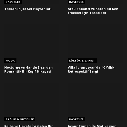
DAVETLER
DAVETLER
Tarkan’ın Jet Set Hayranları
Arzu Sabancı ve Koton Bu Kez
Erkekler İçin Tasarladı
MODA
KÜLTÜR & SANAT
Nocturne ve Hande Erçel’den
Villa İpranosyan’da 40 Yıllık
Romantik Bir Keşif Hikayesi
Retrospektif Sergi
SAĞLIK & GÜZELLIK
DAVETLER
Kalbe ve Hayata İyi Gelen Bir
Aynur Tümen İle Motivasyon