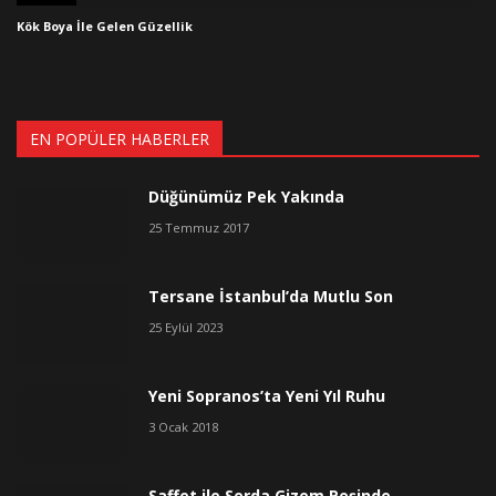
Kök Boya İle Gelen Güzellik
EN POPÜLER HABERLER
Düğünümüz Pek Yakında
25 Temmuz 2017
Tersane İstanbul’da Mutlu Son
25 Eylül 2023
Yeni Sopranos’ta Yeni Yıl Ruhu
3 Ocak 2018
Saffet ile Serda Gizem Peşinde…