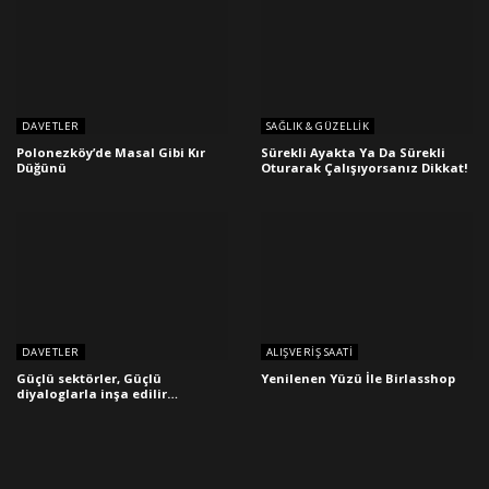
DAVETLER
SAĞLIK & GÜZELLIK
Polonezköy’de Masal Gibi Kır
Sürekli Ayakta Ya Da Sürekli
Düğünü
Oturarak Çalışıyorsanız Dikkat!
DAVETLER
ALIŞVERIŞ SAATI
Güçlü sektörler, Güçlü
Yenilenen Yüzü İle Birlasshop
diyaloglarla inşa edilir…