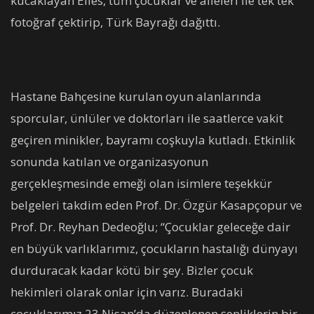
kucaklayan Elles, tüm çocuklar ve aileleri ile tek tek
fotoğraf çektirip, Türk Bayrağı dağıttı.
Hastane Bahçesine kurulan oyun alanlarında
sporcular, ünlüler ve doktorları ile saatlerce vakit
geçiren minikler, bayramı coşkuyla kutladı. Etkinlik
sonunda katılan ve organizasyonun
gerçekleşmesinde emeği olan isimlere teşekkür
belgeleri takdim eden Prof. Dr. Özgür Kasapçopur ve
Prof. Dr. Reyhan Dedeoğlu; “Çocuklar geleceğe dair
en büyük varlıklarımız, çocukların hastalığı dünyayı
durduracak kadar kötü bir şey. Bizler çocuk
hekimleri olarak onlar için varız. Buradaki
çocuklarımız 23 Nisan’da düzenlenen şenliklerin bir