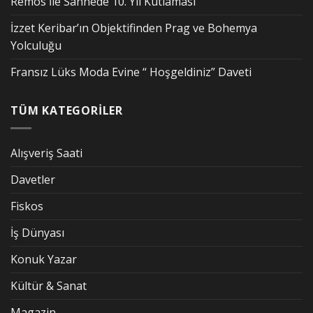
Remos İle Sahnede 10. Yıl Kutlaması
İzzet Keribar’ın Objektifinden Prag ve Bohemya
Yolculuğu
Fransız Lüks Moda Evine “ Hoşgeldiniz” Daveti
TÜM KATEGORİLER
Alışveriş Saati
Davetler
Fiskos
İş Dünyası
Konuk Yazar
Kültür & Sanat
Magazin