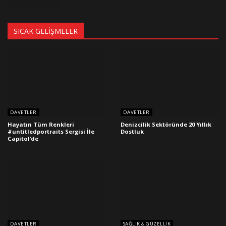
SICAK GELIŞMELER
DAVETLER
DAVETLER
Hayatın Tüm Renkleri
Denizcilik Sektöründe 20 Yıllık
#untitledportraits Sergisi İle
Dostluk
Capitol’de
DAVETLER
SAĞLIK & GÜZELLIK