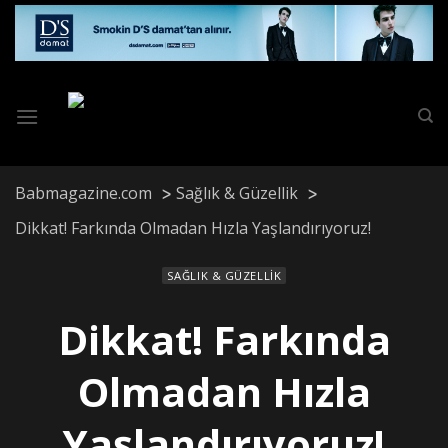
Skip
to
content
Babmagazine.com
Sağlık & Güzellik
Dikkat! Farkında Olmadan Hızla Yaşlandırıyoruz!
SAĞLIK & GÜZELLIK
Dikkat! Farkında
Olmadan Hızla
Yaşlandırıyoruz!