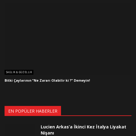
SAĞLIK & GÜZELLIK
Bitki Çaylarının “Ne Zararı Olabilir ki ?” Demeyin!
EN POPÜLER HABERLER
Lucien Arkas’a İkinci Kez İtalya Liyakat
Nişanı