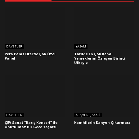
DAVETLER
YAŞAM
Pera Palas Otel’de Çok Özel
Tatilde En Çok Kendi
Panel
Yemeklerini Özleyen Birinci
Ülkeyiz
DAVETLER
ALIŞVERIŞ SAATI
ÇEV Sanat “Barış Konseri” ile
Kamhilerin Kanyon Çıkarması
Unutulmaz Bir Gece Yaşattı