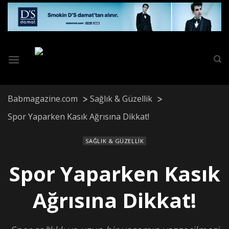
Skip
to
content
Babmagazine.com
Sağlık & Güzellik
Spor Yaparken Kasık Ağrısına Dikkat!
SAĞLIK & GÜZELLIK
Spor Yaparken Kasık
Ağrısına Dikkat!