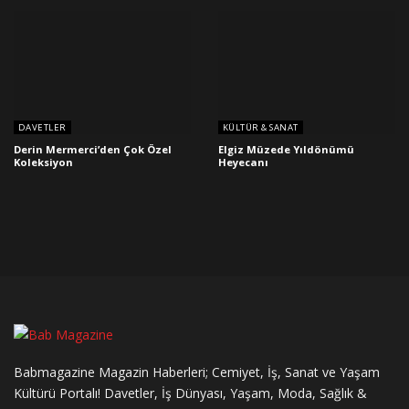
DAVETLER
KÜLTÜR & SANAT
Derin Mermerci’den Çok Özel
Elgiz Müzede Yıldönümü
Koleksiyon
Heyecanı
Babmagazine Magazin Haberleri; Cemiyet, İş, Sanat ve Yaşam
Kültürü Portalı! Davetler, İş Dünyası, Yaşam, Moda, Sağlık &