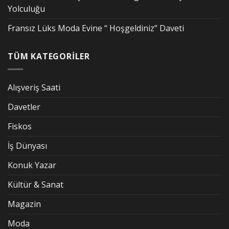
Yolculuğu
Fransız Lüks Moda Evine “ Hoşgeldiniz” Daveti
TÜM KATEGORİLER
Alışveriş Saati
Davetler
Fiskos
İş Dünyası
Konuk Yazar
Kültür & Sanat
Magazin
Moda