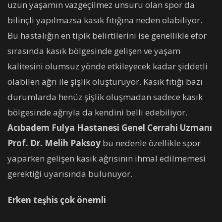
uzun yaşamın vazgeçilmez unsuru olan spor da
bilinçli yapılmazsa kasık fıtığına neden olabiliyor.
Bu hastalığın en tipik belirtilerini ise genellikle efor
sırasında kasık bölgesinde gelişen ve yaşam
kalitesini olumsuz yönde etkileyecek kadar şiddetli
olabilen ağrı ile şişlik oluşturuyor. Kasık fıtığı bazı
durumlarda henüz şişlik oluşmadan sadece kasık
bölgesinde ağrıyla da kendini belli edebiliyor.
Acıbadem Fulya Hastanesi Genel Cerrahi Uzmanı
Prof. Dr. Melih Paksoy
bu nedenle özellikle spor
yaparken gelişen kasık ağrısının ihmal edilmemesi
gerektiği uyarısında bulunuyor.
Erken teşhis çok önemli