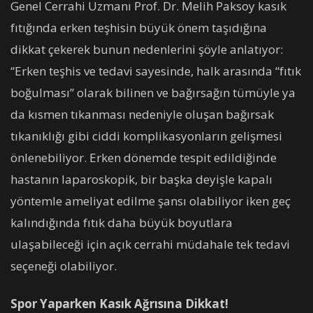
Genel Cerrahi Uzmanı Prof. Dr. Melih Paksoy kasık
fıtığında erken teşhisin büyük önem taşıdığına
dikkat çekerek bunun nedenlerini şöyle anlatıyor:
“Erken teşhis ve tedavi sayesinde, halk arasında “fıtık
boğulması” olarak bilinen ve bağırsağın tümüyle ya
da kısmen tıkanması nedeniyle oluşan bağırsak
tıkanıklığı gibi ciddi komplikasyonların gelişmesi
önlenebiliyor. Erken dönemde tespit edildiğinde
hastanın laparoskopik, bir başka deyişle kapalı
yöntemle ameliyat edilme şansı olabiliyor iken geç
kalındığında fıtık daha büyük boyutlara
ulaşabileceği için açık cerrahi müdahale tek tedavi
seçeneği olabiliyor.
Spor Yaparken Kasık Ağrısına Dikkat!