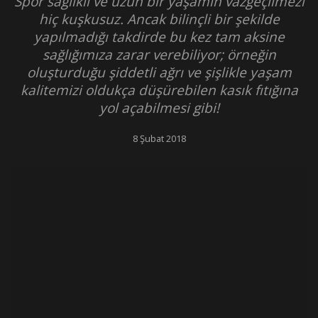
Spor sağlıklı ve uzun bir yaşamın vazgeçilmezi
hiç kuşkusuz. Ancak bilinçli bir şekilde
yapılmadığı takdirde bu kez tam aksine
sağlığımıza zarar verebiliyor; örneğin
oluşturduğu şiddetli ağrı ve şişlikle yaşam
kalitemizi oldukça düşürebilen kasık fıtığına
yol açabilmesi gibi!
8 Şubat 2018