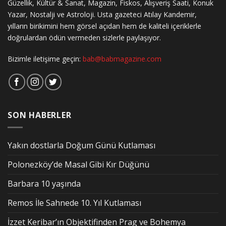
Güzellik, Kültür & Sanat, Magazin, Fiskos, Alışveriş Saati, Konuk
Yazar, Nostalji ve Astroloji. Usta gazeteci Atılay Kandemir,
yılların birikimini hem görsel açıdan hem de kaliteli içeriklerle
doğrulardan ödün vermeden sizlerle paylaşıyor.
Bizimle iletişime geçin:
bab@babmagazine.com
SON HABERLER
Yakın dostlarla Doğum Günü Kutlaması
Polonezköy’de Masal Gibi Kır Düğünü
Barbara 10 yaşında
Remos İle Sahnede 10. Yıl Kutlaması
İzzet Keribar’ın Objektifinden Prag ve Bohemya