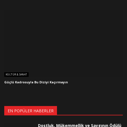
KÜLTÜR & SANAT
Güçlü Kadrosuyla Bu Diziyi Kaçırmayın
EN POPÜLER HABERLER
Dostluk, Mükemmellik ve Saygının Ödülü