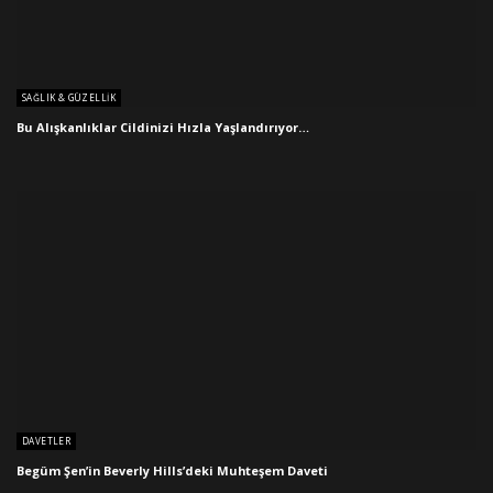
SAĞLIK & GÜZELLIK
Bu Alışkanlıklar Cildinizi Hızla Yaşlandırıyor…
DAVETLER
Begüm Şen’in Beverly Hills’deki Muhteşem Daveti