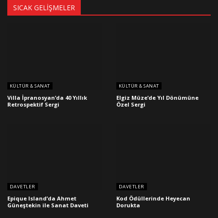
SICAK GELIŞMELER
KÜLTÜR & SANAT
KÜLTÜR & SANAT
Villa İpranosyan’da 40 Yıllık
Elgiz Müze’de Yıl Dönümüne
Retrospektif Sergi
Özel Sergi
DAVETLER
DAVETLER
Epique Island’da Ahmet
Kod Ödüllerinde Heyecan
Güneştekin ile Sanat Daveti
Dorukta