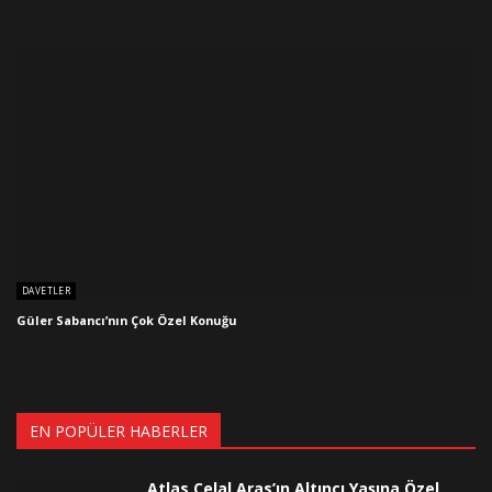
DAVETLER
Güler Sabancı’nın Çok Özel Konuğu
EN POPÜLER HABERLER
Atlas Celal Aras’ın Altıncı Yaşına Özel